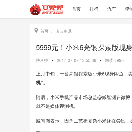
首页
排行
汽车
评

首页
热点资讯
5999元！小米6亮银探索版现
快科技
•
2017-07-07 13:55:39
•
阅读
8990
上月中旬，一台亮银探索版小米6现身闲鱼，
机”。
随后，小米手机产品市场总监@臧智渊在微博
就不是媒体评测机。
臧智渊表示，因为工艺极复杂小米还在尝试，