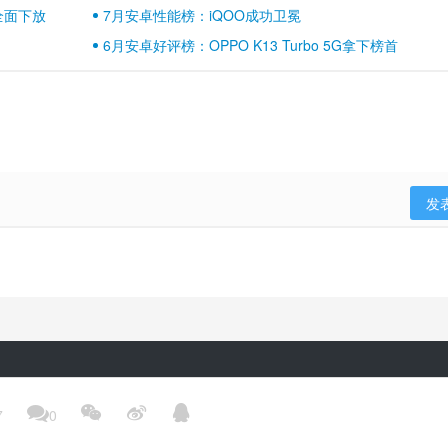
壁江山
全面下放
7月安卓性能榜：iQOO成功卫冕
6月安卓好评榜：OPPO K13 Turbo 5G拿下榜首
发
隐私政策
用户协议
登录政策
京ICP备17041489号-2




7
0