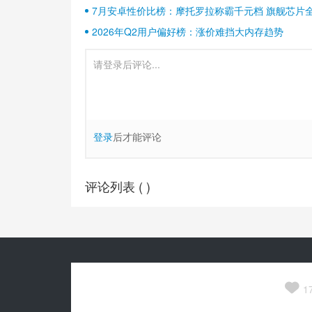
7月安卓性价比榜：摩托罗拉称霸千元档 旗舰芯片
2026年Q2用户偏好榜：涨价难挡大内存趋势
登录
后才能评论
评论列表 (
)
Copyright© 2010-
2026
安兔兔 ALL Rights Reserved.
关于我们

京公网安备 11010502054377号
1