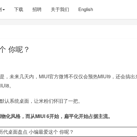
测
下载
招聘
关于我们
English
个 你呢？
的是，未来几天内，MIUI官方微博不仅仅会预热MIUI9，还会搞出
UI8。
I8的默认系统桌面，让米粉们怀旧了一把。
是拟物化风格，而从MIUI 6开始，扁平化开始占据主流。