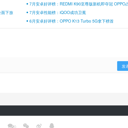
7月安卓好评榜：REDMI K90至尊版新机即夺冠 OPPO
壁江山
全面下放
7月安卓性能榜：iQOO成功卫冕
6月安卓好评榜：OPPO K13 Turbo 5G拿下榜首
发
隐私政策
用户协议
登录政策
京ICP备17041489号-2




1
0