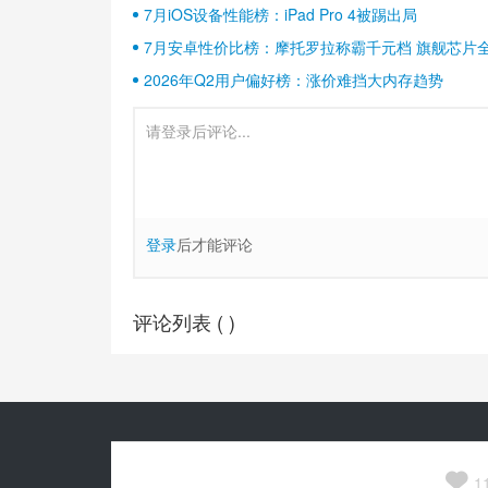
7月iOS设备性能榜：iPad Pro 4被踢出局
7月安卓性价比榜：摩托罗拉称霸千元档 旗舰芯片
2026年Q2用户偏好榜：涨价难挡大内存趋势
登录
后才能评论
评论列表 (
)
Copyright© 2010-
2026
安兔兔 ALL Rights Reserved.
关于我们

京公网安备 11010502054377号
1