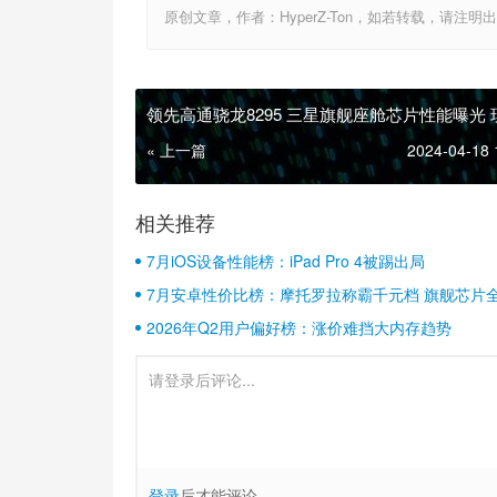
原创文章，作者：HyperZ-Ton，如若转载，请注明出处：http:
领先高通骁龙8295 三星旗舰座舱芯片性能曝光 
迪都在用
« 上一篇
2024-04-18 
相关推荐
7月iOS设备性能榜：iPad Pro 4被踢出局
7月安卓性价比榜：摩托罗拉称霸千元档 旗舰芯片
2026年Q2用户偏好榜：涨价难挡大内存趋势
登录
后才能评论