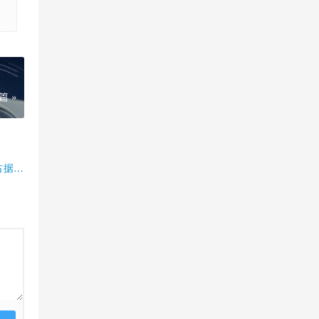
篇 »
占据半