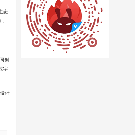
生态
力，
同创
数字
在设计