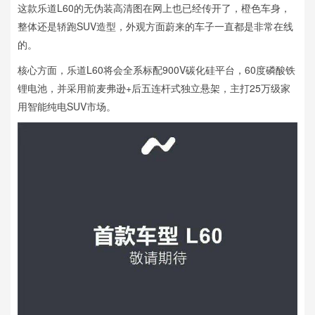
这款乐道L60的无伪装高清图在网上也已经传开了，橙色车身，
整体还是轿跑SUV造型，外观方面蔚来的车子一直都是非常在线
的。
核心方面，乐道L60将会全系标配900V碳化硅平台，60度磷酸铁
锂电池，并采用前麦弗逊+后五连杆式独立悬架，主打25万级家
用智能纯电SUV市场。