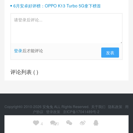
6月安卓好评榜：OPPO K13 Turbo 5G拿下榜首
登录
后才能评论
发表
评论列表 (
)
Copyright© 2010-
2026
安兔兔 ALL Rights Reserved.
关于我们
隐私政策
用
户协议
登录政策
京ICP备17041489号-2
京公网安备 11010502054377号





4
0