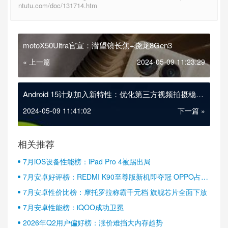
ntutu.com/doc/131714.htm
motoX50Ultra官宣：潜望镜长焦+骁龙8Gen3
« 上一篇
2024-05-09 11:23:29
Android 15计划加入新特性：优化第三方视频拍摄稳定
性
2024-05-09 11:41:02
下一篇 »
相关推荐
7月iOS设备性能榜：iPad Pro 4被踢出局
7月安卓好评榜：REDMI K90至尊版新机即夺冠 OPPO占据
半壁江山
7月安卓性价比榜：摩托罗拉称霸千元档 旗舰芯片全面下放
7月安卓性能榜：iQOO成功卫冕
2026年Q2用户偏好榜：涨价难挡大内存趋势