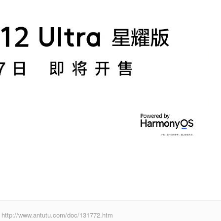
ww.antutu.com/doc/131772.htm