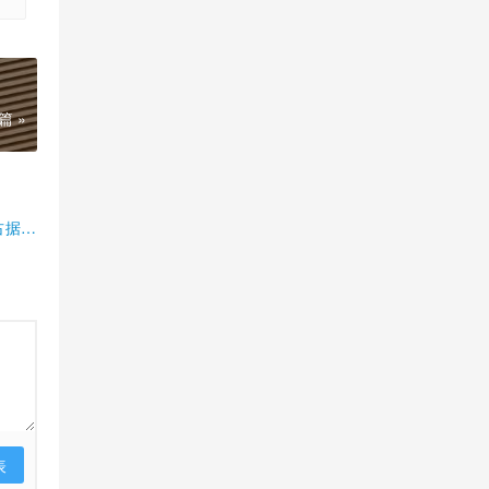
篇 »
占据半
表