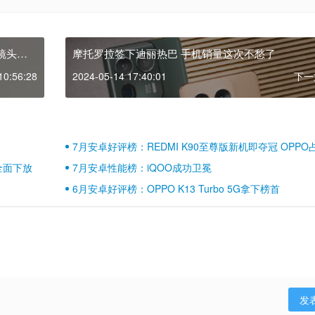
x镜头再
摩托罗拉签下迪丽热巴 手机销量这次不愁了
10:56:28
2024-05-14 17:40:01
下一
7月安卓好评榜：REDMI K90至尊版新机即夺冠 OPPO
壁江山
全面下放
7月安卓性能榜：iQOO成功卫冕
6月安卓好评榜：OPPO K13 Turbo 5G拿下榜首
发