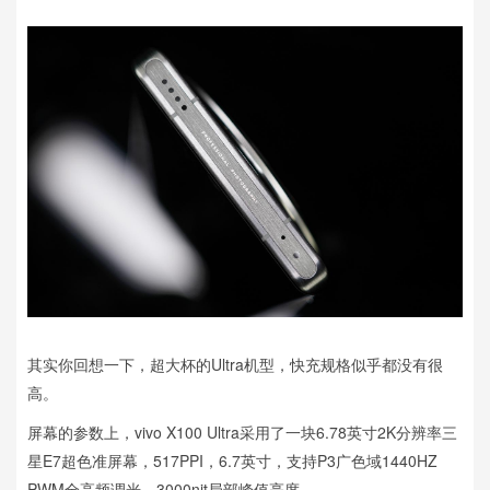
其实你回想一下，超大杯的Ultra机型，快充规格似乎都没有很
高。
屏幕的参数上，vivo X100 Ultra采用了一块6.78英寸2K分辨率三
星E7超色准屏幕，517PPI，6.7英寸，支持P3广色域1440HZ
PWM全高频调光，3000nit局部峰值亮度。