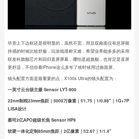
毕竟上下边框还是很明显的，虽然不宽，而且双曲面仅有息屏握
持感的时候比较舒服，玩游戏堪称灾难，希望业界能多多的采用
联发科旗舰芯片和回归直屏屏幕，哪怕是超旗舰，也肯定是直屏
更舒适，不信你看iPhone这么多年了啥时候用过曲面屏。
镜头配置方面是最重要的点，X100s Ultra的镜头配置为：
一英寸云台级主摄 Sensor LYT-900
22nm制程23mm焦距｜5000万像素｜f/1.75｜1/0.98"｜1G+7P
LISA设计
蔡司2亿APO超级长焦 Sensor HP9
软硬一体化定制85mm焦距｜2亿像素｜f/2.67｜1/1.4"