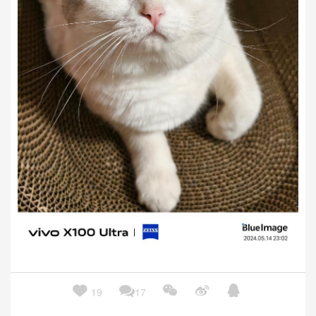





19
17