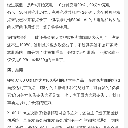
经过实测，从5%开始充电，10分钟充电29%，20分钟充电
49%，30分钟充电74%，完整充满共耗时42分钟，这个时间严格
点来说已经算有点长了，但考虑到他5500mAh的大电池和购买他
的人群的使用场景，算是将将够用。
充电的部分，可能还是会有人觉得哎呀都超旗舰这么贵了，快充
还不过100W，这删减的也太没必要了，不过其实这不是厂家特
意删减的，而是为了体积和重量，必须要进行删减，不然它就不
仅仅是9.23mm和229g的重量了。
四、拍照
vivo X100 Ultra作为X100系列的超大杯产品，在影像方面的堆砌
自然达到了顶点，1英寸的主摄镜头我们见过了，可首发的2亿像
素1/1.4英寸长焦镜头这还是第一次，也正因为这颗镜头，让我们
重新见识到了长焦的魅力。
X100 Ultra这次除了继续和蔡司合作之外，还自主打造了蓝图影
像系统，且在发布会前和发布会后均有一个单独的沟通会，为的
就是给超大杯的X100 Ultra造势，同时加强蓝图影像在用户心里