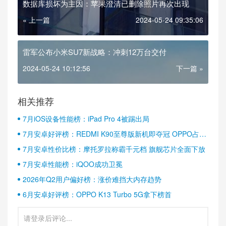
数据库损坏为主因：苹果澄清已删除照片再次出现
« 上一篇
2024-05-24 09:35:06
雷军公布小米SU7新战略：冲刺12万台交付
2024-05-24 10:12:56
下一篇 »
相关推荐
7月iOS设备性能榜：iPad Pro 4被踢出局
7月安卓好评榜：REDMI K90至尊版新机即夺冠 OPPO占据
半壁江山
7月安卓性价比榜：摩托罗拉称霸千元档 旗舰芯片全面下放
7月安卓性能榜：iQOO成功卫冕
2026年Q2用户偏好榜：涨价难挡大内存趋势
6月安卓好评榜：OPPO K13 Turbo 5G拿下榜首