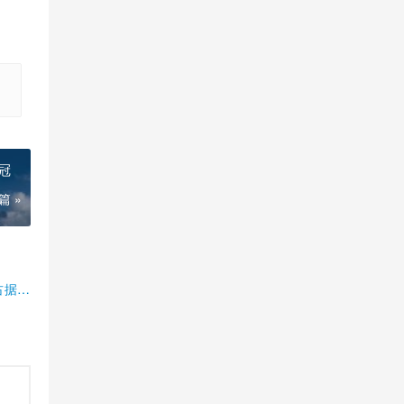
冠
篇 »
占据半