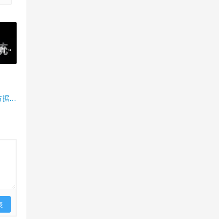
篇 »
占据半
表