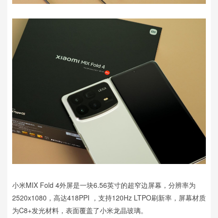
小米MIX Fold 4外屏是一块6.56英寸的超窄边屏幕，分辨率为
2520x1080，高达418PPI ，支持120Hz LTPO刷新率，屏幕材质
为C8+发光材料，表面覆盖了小米龙晶玻璃。