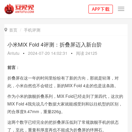
Toggl
navig
首页
手机评测

小米MIX Fold 4评测：折叠屏迈入新台阶
Antutu
•
2024-07-20 14:02:31
•
阅读
24125
前言
：
折叠屏在这一年的时间里纷纷有了新的方向，那就是轻薄，对
此，小米自然也不会错过，新的MIX Fold 4走的也是这条路。
作为小米的旗舰折叠系列，MIX Fold已经走到了第四代，这次的
MIX Fold 4我先说几个数据大家就能感受到和以往机型的区别，
闭合厚度9.47mm，重量226g。
这两个数字已经完全的把折叠屏压低到了常规旗舰手机的状态
了，至此，重量和厚度再也不能成为折叠屏的绊脚石。