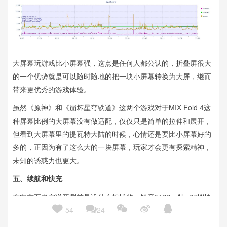
大屏幕玩游戏比小屏幕强，这点是任何人都公认的，折叠屏很大
的一个优势就是可以随时随地的把一块小屏幕转换为大屏，继而
带来更优秀的游戏体验。
虽然《原神》和《崩坏星穹铁道》这两个游戏对于MIX Fold 4这
种屏幕比例的大屏幕没有做适配，仅仅只是简单的拉伸和展开，
但看到大屏幕里的提瓦特大陆的时候，心情还是要比小屏幕好的
多的，正因为有了这么大的一块屏幕，玩家才会更有探索精神，
未知的诱惑力也更大。
五、续航和快充
充电方面老实说开测前是没什么担忧的，毕竟5100mAh+67W快





54
24
充，最慢能多慢？三四十分钟也足够了吧，可事实是远超了40分
钟，总充电时长达到了55分钟接近一个小时。