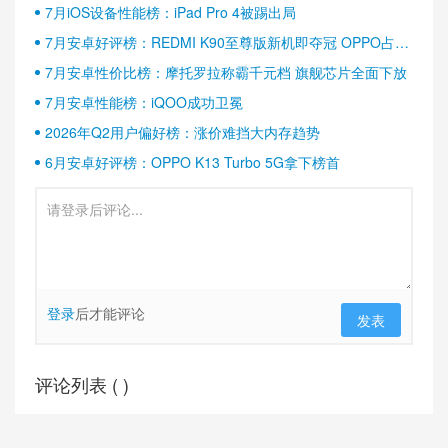
7月iOS设备性能榜：iPad Pro 4被踢出局
7月安卓好评榜：REDMI K90至尊版新机即夺冠 OPPO占据
半壁江山
7月安卓性价比榜：摩托罗拉称霸千元档 旗舰芯片全面下放
7月安卓性能榜：iQOO成功卫冕
2026年Q2用户偏好榜：涨价难挡大内存趋势
6月安卓好评榜：OPPO K13 Turbo 5G拿下榜首
登录
后才能评论
发表
评论列表 (
)