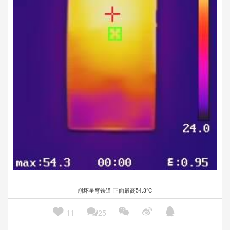
崩坏星穹铁道 正面最高54.3℃





11
25