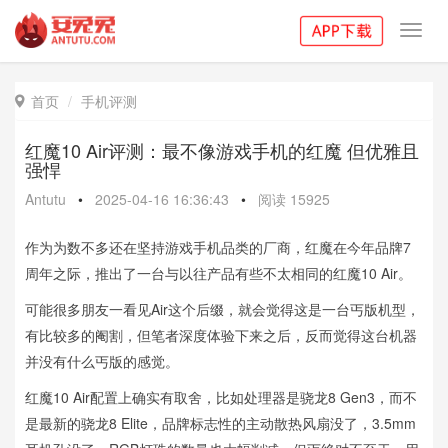
Toggl
navig
首页
手机评测

红魔10 Air评测：最不像游戏手机的红魔 但优雅且
强悍
Antutu
•
2025-04-16 16:36:43
•
阅读
15925
作为为数不多还在坚持游戏手机品类的厂商，红魔在今年品牌7
周年之际，推出了一台与以往产品有些不太相同的红魔10 Air。
可能很多朋友一看见Air这个后缀，就会觉得这是一台丐版机型，
有比较多的阉割，但笔者深度体验下来之后，反而觉得这台机器
并没有什么丐版的感觉。
红魔10 Air配置上确实有取舍，比如处理器是骁龙8 Gen3，而不
是最新的骁龙8 Elite，品牌标志性的主动散热风扇没了，3.5mm