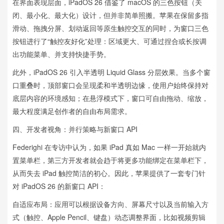
在界面表现层面，iPadOS 26 借鉴了 macOS 的三色按钮（关
闭、最小化、最大化）设计，但并非简单照搬。苹果在保留多指
滑动、拖拽分屏、划动返回等原生触控交互的同时，为窗口三色
按钮进行了“触控友好化”处理：区域更大、可通过捏合或长按调
出功能菜单、并支持快捷手势。
此外，iPadOS 26 引入半透明 Liquid Glass 分层效果。当多个窗
口重叠时，顶部窗口会呈现柔和半透明边缘，使用户始终保持对
底层内容的环境感知；在悬浮模式下，窗口可自由拖动、缩放，
最大程度满足创作者的自由布局需求。
四、开发者视角：并行策略与新窗口 API
Federighi 在专访中认为，如果 iPad 真如 Mac 一样一开始就内
置菜单栏，第三方开发者就会趋于将更多功能绑定在菜单栏下，
从而失去 iPad 触控简洁的初心。因此，苹果提供了一套专门针
对 iPadOS 26 的新窗口 API：
自适应布局：应用可以根据设备方向、屏幕尺寸以及当前输入方
式（触控、Apple Pencil、键盘）动态调整界面，比如视频剪辑