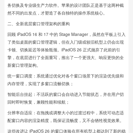
务切换及专业级生产力软件。苹果的设计团队正是基于这两种截
然不同的出发点，才塑造了各自独特的操作系统核心。
二、全新底层窗口管理架构的重构
回顾 iPadOS 16 和 17 中的 Stage Manager，虽然在平板上引入
了类似桌面的窗口管理逻辑，但在入门级或较旧机型上仍会出现
卡顿、切换延迟等体验瓶颈。iPadOS 26 正式抛弃了此前的引
擎，在底层进行了全面重写，推出了一个更强大、响应更快的全
新窗口管理架构。
统一窗口调度：系统通过优化对各个窗口场景下的渲染优先级和
内存管理，实现了多窗口流畅切换；
智能后台挂起：不活跃的窗口会自动进入节能状态，并在用户切
回时即时恢复，兼顾性能和续航；
分辨率自适应：在拖拽或调整大小的过渡过程中，系统可动态适
配窗口内容的渲染精度，既保证流畅度，又不会牺牲视觉效果。
这些改进让 iPadOS 26 的窗口体验在所有机型上都达到了新的稳