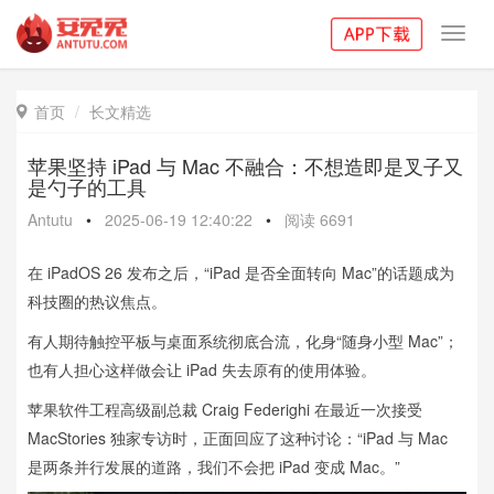
Toggl
navig
首页
长文精选

苹果坚持 iPad 与 Mac 不融合：不想造即是叉子又
是勺子的工具
Antutu
•
2025-06-19 12:40:22
•
阅读
6691
在 iPadOS 26 发布之后，“iPad 是否全面转向 Mac”的话题成为
科技圈的热议焦点。
有人期待触控平板与桌面系统彻底合流，化身“随身小型 Mac”；
也有人担心这样做会让 iPad 失去原有的使用体验。
苹果软件工程高级副总裁 Craig Federighi 在最近一次接受
MacStories 独家专访时，正面回应了这种讨论：“iPad 与 Mac
是两条并行发展的道路，我们不会把 iPad 变成 Mac。”