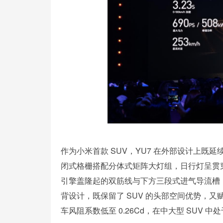
作为小米首款 SUV，YU7 在外部设计上既延
闭式格栅搭配分体式矩阵大灯组，日行灯呈贯
引擎盖隆起的双筋线与下方三段式进气导流槽
背设计，既保留了 SUV 的头部空间优势，又
车风阻系数低至 0.26Cd，在中大型 SUV 