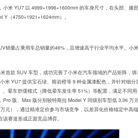
YU7 以 4999×1996×1600mm 的车身尺寸，在头部、膝
（4750×1921×1624mm）。
SUV销量占乘用车总销量的46%，且增速高于行业平均水平。小
为小米首款 SUV 车型，成功完善了小米在汽车领域的产品矩阵，填
小米 YU7 提供宝石绿、熔岩橙等 9 种金属漆配色，并针对细分
帘）、晕车舒缓模式（降低晕车发生率 51%）等配置，满足不同用
o 版、Max 版分别较特斯拉 Model Y 同级别车型低 3.36 万
新版低 1 万元），通过精准定价参与市场竞争，以差异化价格锚定中高
在该赛道形成正面竞品博弈。