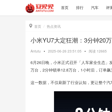
首页
排行
汽车
评

首页
热点资讯
小米YU7大定狂潮：3分钟20
Antutu
•
2025-06-26 23:51:05
•
阅读
12665
6月26日晚，小米正式召开「人车家全生态」发
万台，2分钟锁单12.8万台，1小时后，订单飙升
这一数据，不仅刷新了行业认知，更让整个汽