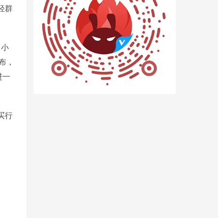
轻群
出小
发布，
进一
买行