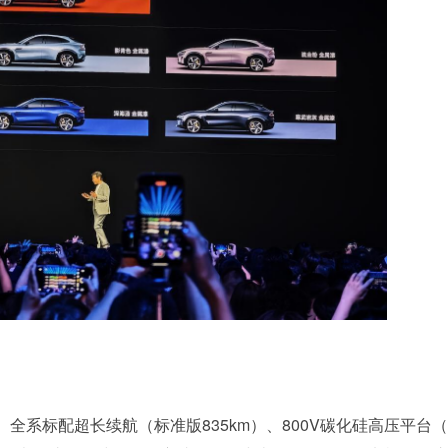
全系标配超长续航（标准版835km）、800V碳化硅高压平台（