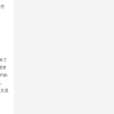
部空
米
补了
需求
户的
元、
端主流