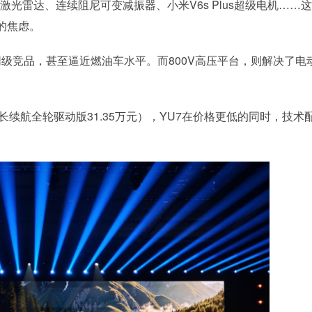
力、激光雷达、连续阻尼可变减振器、小米V6s Plus超级电机……
的焦虑。
超同级竞品，甚至逼近燃油车水平。而800V高压平台，则解决了电
元、长续航全轮驱动版31.35万元），YU7在价格更低的同时，技术