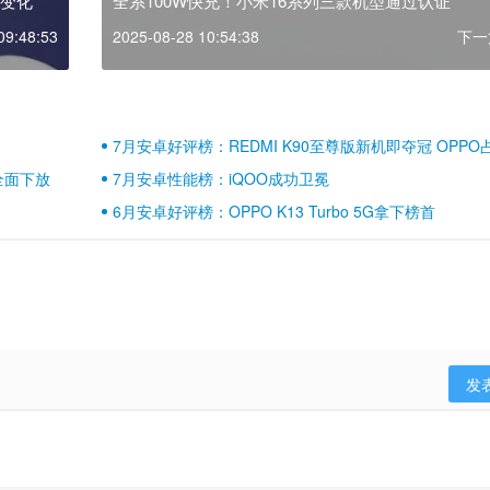
计变化
全系100W快充！小米16系列三款机型通过认证
09:48:53
2025-08-28 10:54:38
下一
7月安卓好评榜：REDMI K90至尊版新机即夺冠 OPPO
壁江山
全面下放
7月安卓性能榜：iQOO成功卫冕
6月安卓好评榜：OPPO K13 Turbo 5G拿下榜首
发