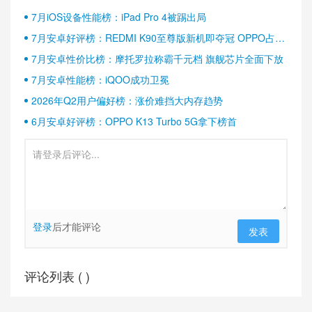
7月iOS设备性能榜：iPad Pro 4被踢出局
7月安卓好评榜：REDMI K90至尊版新机即夺冠 OPPO占据
半壁江山
7月安卓性价比榜：摩托罗拉称霸千元档 旗舰芯片全面下放
7月安卓性能榜：iQOO成功卫冕
2026年Q2用户偏好榜：涨价难挡大内存趋势
6月安卓好评榜：OPPO K13 Turbo 5G拿下榜首
登录
后才能评论
发表
评论列表 (
)