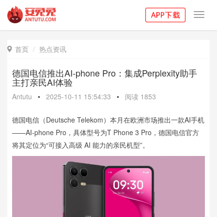
Toggl
navig
首页
热点资讯

德国电信推出AI-phone Pro：集成Perplexity助手
主打亲民AI体验
Antutu
•
2025-10-11 15:54:33
•
阅读
1853
德国电信（Deutsche Telekom）本月在欧洲市场推出一款AI手机
——AI-phone Pro，具体型号为T Phone 3 Pro，德国电信官方
将其定位为“可接入高级 AI 能力的亲民机型”。