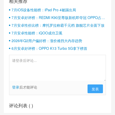
相关推荐
7月iOS设备性能榜：iPad Pro 4被踢出局
7月安卓好评榜：REDMI K90至尊版新机即夺冠 OPPO占据
半壁江山
7月安卓性价比榜：摩托罗拉称霸千元档 旗舰芯片全面下放
7月安卓性能榜：iQOO成功卫冕
2026年Q2用户偏好榜：涨价难挡大内存趋势
6月安卓好评榜：OPPO K13 Turbo 5G拿下榜首
登录
后才能评论
发表
评论列表 (
)