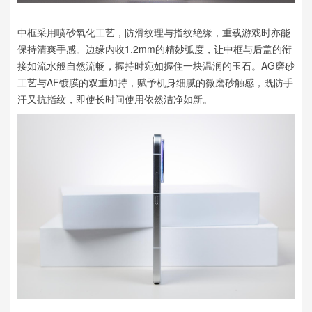
中框采用喷砂氧化工艺，防滑纹理与指纹绝缘，重载游戏时亦能
保持清爽手感。边缘内收1.2mm的精妙弧度，让中框与后盖的衔
接如流水般自然流畅，握持时宛如握住一块温润的玉石。AG磨砂
工艺与AF镀膜的双重加持，赋予机身细腻的微磨砂触感，既防手
汗又抗指纹，即使长时间使用依然洁净如新。