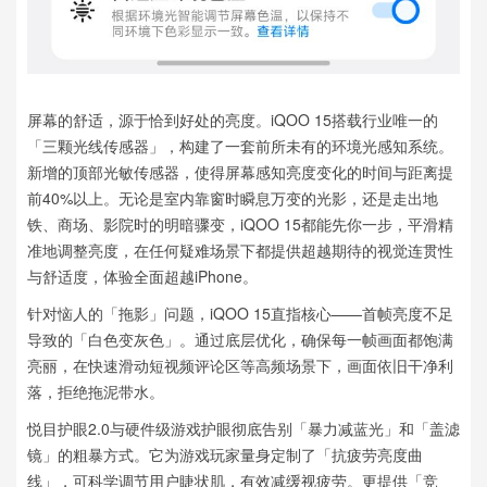
屏幕的舒适，源于恰到好处的亮度。iQOO 15搭载行业唯一的
「三颗光线传感器」，构建了一套前所未有的环境光感知系统。
新增的顶部光敏传感器，使得屏幕感知亮度变化的时间与距离提
前40%以上。无论是室内靠窗时瞬息万变的光影，还是走出地
铁、商场、影院时的明暗骤变，iQOO 15都能先你一步，平滑精
准地调整亮度，在任何疑难场景下都提供超越期待的视觉连贯性
与舒适度，体验全面超越iPhone。
针对恼人的「拖影」问题，iQOO 15直指核心——首帧亮度不足
导致的「白色变灰色」。通过底层优化，确保每一帧画面都饱满
亮丽，在快速滑动短视频评论区等高频场景下，画面依旧干净利
落，拒绝拖泥带水。
悦目护眼2.0与硬件级游戏护眼彻底告别「暴力减蓝光」和「盖滤
镜」的粗暴方式。它为游戏玩家量身定制了「抗疲劳亮度曲
线」，可科学调节用户睫状肌，有效减缓视疲劳。更提供「竞