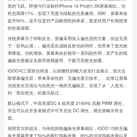
质的飞跃。即便与行业标杆iPhone 16 Pro的1.5K屏幕相比，功
耗也再降17%，实现了亮度与续航的完美兼得。同时，屏幕寿命
提升50%，这不仅是对产品耐用性的承诺，更是对用户长期投资
的价值保障。
传统屏幕为了抑制反光，普遍采用加入偏光层的方案，但这无异
于「饮鸩止渴」。偏光层在滤除反射光的同时，也带来了发光效
率降低、功耗增加、屏幕寿命折损等一系列副作用，其产生的线
偏振光更被证实易导致视疲劳、干眼乃至散光加重。
iQOO与三星联合研发，以前瞻性的魄力攻克行业难点，首次去
除屏幕偏光层，带来革命性的「无偏光显示技术」。此举让屏幕
光线首次呈现出与自然光一致的无偏振态，实现了从「人造光」
到「类自然光」的显示跃迁。
默认模式下，中高亮度DC & 低亮度 2160Hz 高频 PWM 调光，
并且可以在开发者模式中可开启全 DC 调光，调光策略非常全
面。
按照官方的说法，与传统的线偏振光屏幕相比，iQOO 15的无偏
振光屏幕带来了50%的眼红指标改善、85%的泪河指标改善以及