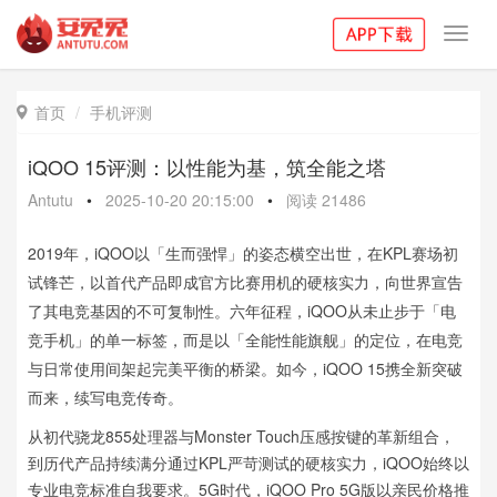
Toggl
navig
首页
手机评测

iQOO 15评测：以性能为基，筑全能之塔
Antutu
•
2025-10-20 20:15:00
•
阅读
21486
2019年，iQOO以「生而强悍」的姿态横空出世，在KPL赛场初
试锋芒，以首代产品即成官方比赛用机的硬核实力，向世界宣告
了其电竞基因的不可复制性。六年征程，iQOO从未止步于「电
竞手机」的单一标签，而是以「全能性能旗舰」的定位，在电竞
与日常使用间架起完美平衡的桥梁。如今，iQOO 15携全新突破
而来，续写电竞传奇。
从初代骁龙855处理器与Monster Touch压感按键的革新组合，
到历代产品持续满分通过KPL严苛测试的硬核实力，iQOO始终以
专业电竞标准自我要求。5G时代，iQOO Pro 5G版以亲民价格推