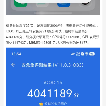
机身起始温度25℃、屏幕亮度300尼特、满电并开启性能模式，
iQOO 15历经三轮安兔兔V11跑分测试，最终斩获最高分
4041189分。细分项成绩亮眼：CPU得分1115058，GPU表现强
势达1447437，MEM获得530517，UX部分则为948177。