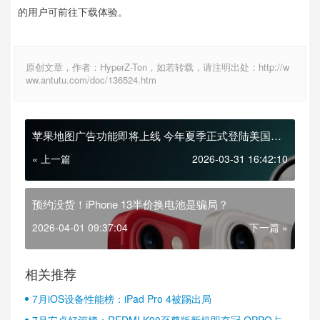
的用户可前往下载体验。
原创文章，作者：HyperZ-Ton，如若转载，请注明出处：http://w
ww.antutu.com/doc/136524.htm
苹果地图广告功能即将上线 今年夏季正式登陆美国和
加拿大
« 上一篇
2026-03-31 16:42:10
预约没货！iPhone 13半价换电池是骗局？
2026-04-01 09:37:04
下一篇 »
相关推荐
7月iOS设备性能榜：iPad Pro 4被踢出局
7月安卓好评榜：REDMI K90至尊版新机即夺冠 OPPO占据