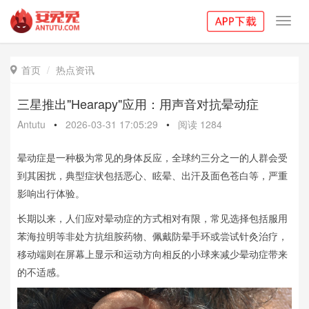
Toggl
navig
首页
热点资讯

三星推出"Hearapy"应用：用声音对抗晕动症
Antutu
•
2026-03-31 17:05:29
•
阅读
1284
晕动症是一种极为常见的身体反应，全球约三分之一的人群会受
到其困扰，典型症状包括恶心、眩晕、出汗及面色苍白等，严重
影响出行体验。
长期以来，人们应对晕动症的方式相对有限，常见选择包括服用
苯海拉明等非处方抗组胺药物、佩戴防晕手环或尝试针灸治疗，
移动端则在屏幕上显示和运动方向相反的小球来减少晕动症带来
的不适感。