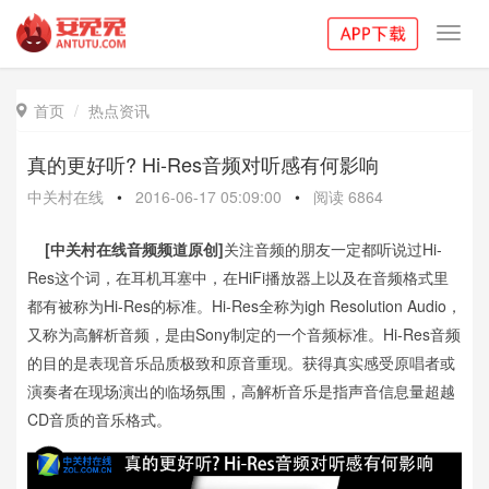
Toggl
navig
首页
热点资讯

真的更好听? Hi-Res音频对听感有何影响
中关村在线
•
2016-06-17 05:09:00
•
阅读
6864
[中关村在线音频频道原创]
关注音频的朋友一定都听说过Hi-
Res这个词，在耳机耳塞中，在HiFi播放器上以及在音频格式里
都有被称为Hi-Res的标准。Hi-Res全称为igh Resolution Audio，
又称为高解析音频，是由Sony制定的一个音频标准。Hi-Res音频
的目的是表现音乐品质极致和原音重现。获得真实感受原唱者或
演奏者在现场演出的临场氛围，高解析音乐是指声音信息量超越
CD音质的音乐格式。