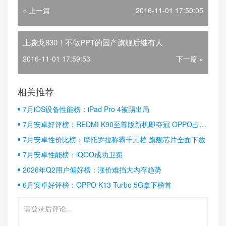
« 上一篇
2016-11-01 17:50:05
上骁龙830！不做PPT的国产旗舰后继有人
2016-11-01 17:59:53
下一篇 »
相关推荐
7月iOS设备性能榜：iPad Pro 4被踢出局
7月安卓好评榜：REDMI K90至尊版新机即夺冠 OPPO占据
半壁江山
7月安卓性价比榜：摩托罗拉称霸千元档 旗舰芯片全面下放
7月安卓性能榜：iQOO成功卫冕
2026年Q2用户偏好榜：涨价难挡大内存趋势
6月安卓好评榜：OPPO K13 Turbo 5G拿下榜首