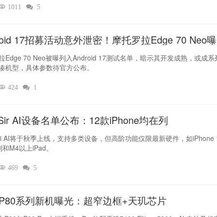

1011

5
roid 17招募活动意外泄密！摩托罗拉Edge 70 Neo
Edge 70 Neo被曝列入Android 17测试名单，暗示其开发成熟，或成
凑机型，具体参数待官方公布。

424

1
ir AI设备名单公布：12款iPhone均在列
iri AI将于秋季上线，支持多类设备，但高阶功能仅限最新硬件，如iPhone 
列和M4以上iPad。

469

5
L P80系列新机曝光：超窄边框+天玑芯片