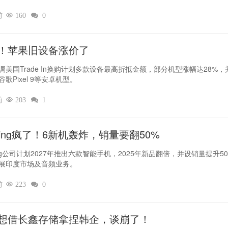
前

160

0
！苹果旧设备涨价了‌
调美国Trade In换购计划多款设备最高折抵金额，部分机型涨幅达28%，
歌Pixel 9等安卓机型。
前

203

1
thing疯了！6新机轰炸，销量要翻50%‌
hing公司计划2027年推出六款智能手机，2025年新品翻倍，并设销量提升5
展印度市场及音频业务。
前

223

0
想借长鑫存储拿捏韩企，谈崩了！