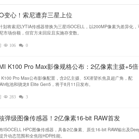
PO变心！索尼遭弃三星上位‌
O计划将索尼LYTIA传感器替换为三星ISOCELL，以200MP像素为差异化
尼市场份额，但官方未回应且实施存变数。
前

106

0
MI K100 Pro Max影像规格公布：2亿像素主摄+5
I K100 Pro Max公布影像配置，含2亿主摄、5X潜望长焦及超广角，配
mAh电池和骁龙8 Elite Gen5，将于8月11日发布。
前

283

3
核弹级图像传感器！2亿像素16-bit RAW首发
ISOCELL HPC图像传感器，具备2亿像素、原生16-bit RAW输出及Deep
提升动态范围和全焦段HDR性能。