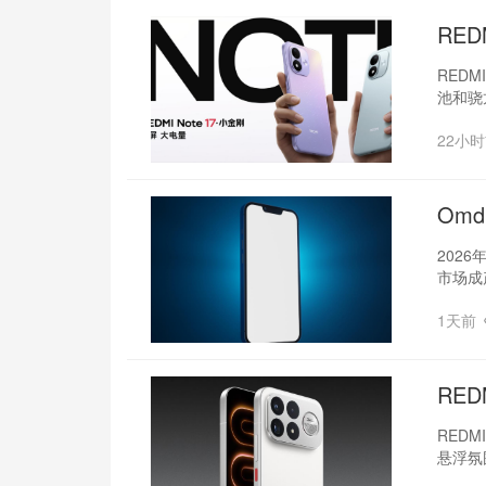
RED
REDM
池和骁
22小
Om
202
市场成
1天前
RED
REDM
悬浮氛