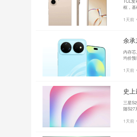
TCL发
框，基
1天前
余承
内存芯
均价预
1天前
‌史上
三星S2
随S2
1天前