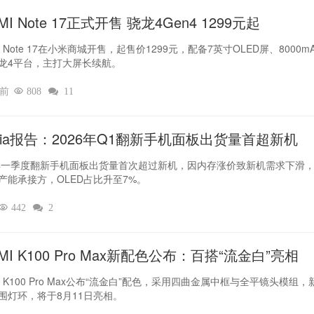
MI Note 17正式开售 骁龙4Gen4 1299元起
I Note 17在小米商城开售，起售价1299元，配备7英寸OLED屏、8000m
龙4平台，主打大屏长续航。
时前

808

11
dia报告：2026年Q1翻新手机面板出货量首超新机
6年一季度翻新手机面板出货量首次超过新机，因内存涨价致新机需求下滑
产能承接方，OLED占比升至7%。

442

2
MI K100 Pro Max新配色公布：百搭“流金白”亮相
I K100 Pro Max公布“流金白”配色，采用四曲金属中框与全平镜头模组，
围灯环，将于8月11日亮相。