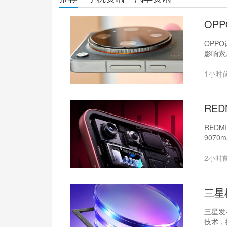
OP
OPP
影响索
1小时
RED
焦
REDM
9070
2小时
三星
三星发布
技术，