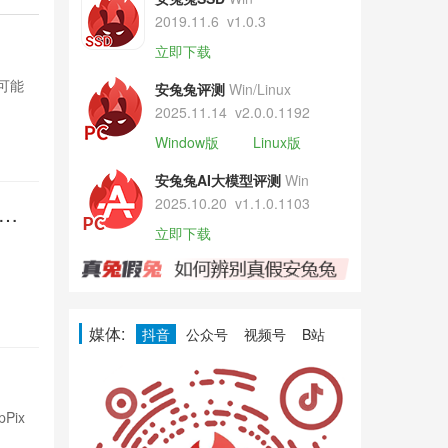
2019.11.6
v1.0.3
OPPO变
立即下载
，可能
OPPO计划将索
安兔兔评测
Win/Linux
影响索尼市场
2025.11.14
v2.0.0.1192
Window版
Linux版
1小时前

10
安兔兔AI大模型评测
Win
2025.10.20
v1.1.0.1103
倍长
REDMI 
焦
立即下载
REDMI K1
9070mAh电池
2小时前

28
媒体:
抖音
公众号
视频号
B站
三星核弹级
Pix
三星发布ISOC
技术，提升动