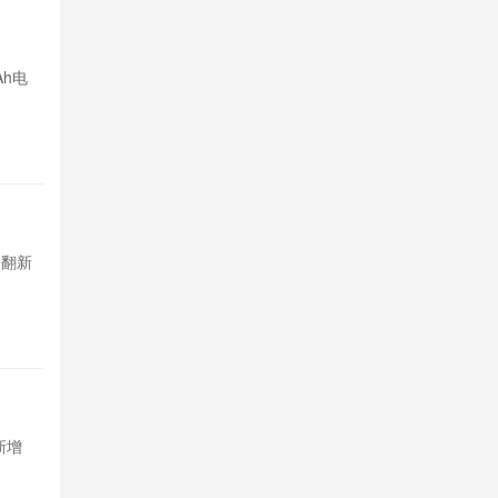
REDMI N
Ah电
REDMI No
池和骁龙4平
22小时前

8
Omdia
，翻新
2026年一
市场成产能承接
1天前

442
REDMI 
新增
REDMI K1
悬浮氛围灯环，