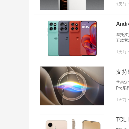
1天前
And
摩托罗拉
五款紧
1天前
支持S
苹果S
Pro系
1天前
TC