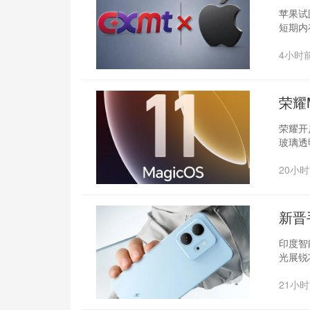
苹果试
短期内
4小时
荣耀
荣耀开启
玻璃透
20小
新晋
印度智
光展锐
21小