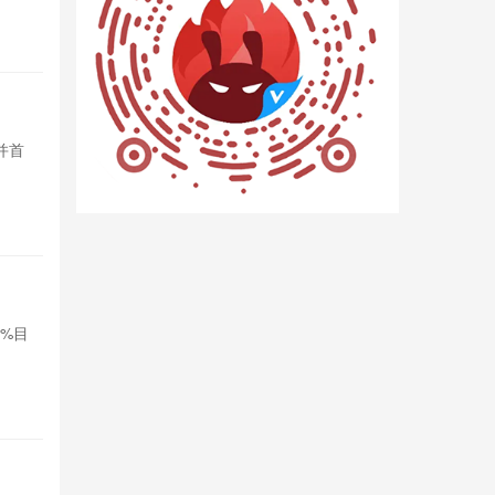
3小时前

16
别扔！苹果
并首
苹果上调美国T
次纳入谷歌Pix
3小时前

20
‌Nothi
0%目
Nothing公
标，拓展印度
4小时前

22
苹果想借