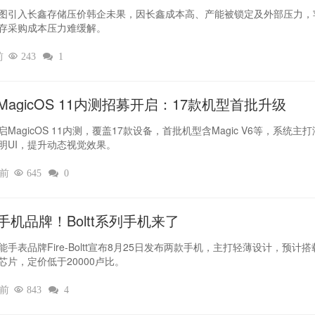
图引入长鑫存储压价韩企未果，因长鑫成本高、产能被锁定及外部压力，
存采购成本压力难缓解。
前

243

1
MagicOS 11内测招募开启：17款机型首批升级
MagicOS 11内测，覆盖17款设备，首批机型含Magic V6等，系统主
明UI，提升动态视觉效果。
时前

645

0
手机品牌！Boltt系列手机来了
能手表品牌Fire-Boltt宣布8月25日发布两款手机，主打轻薄设计，预计搭
芯片，定价低于20000卢比。
时前

843

4