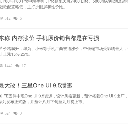
布P80与P80 Pro中端手机，Pro款配天玑7400 Elite、5800mAh电池及
础款配置略低，主打护眼屏和性价比。

512

6
东称 内存涨价 手机原价销售都是在亏损
片价格飙升，华为、小米等手机厂商被迫涨价，中低端市场受影响最大，
计上涨15%-25%。

1442

17
最大改！三星One UI 9.5泄露
6 FE固件中现One UI 9.5资源，设计风格更新，预计搭载One UI 9出厂
7系列发布正式版，并预计八月下旬至九月初上市。

524

0