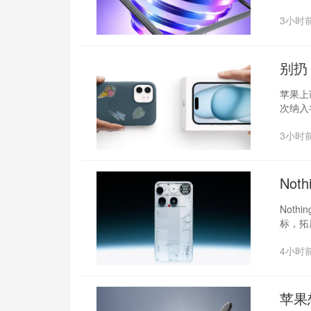
3小时
别扔
苹果上
次纳入谷
3小时
‌No
Not
标，拓
4小时
苹果