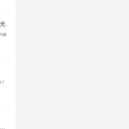
1天前

1011
曝光
Androi
系列第
摩托罗拉Edge
五款紧凑机型
1天前

424
支持Sir 
17
苹果Siri A
Pro系列和M4以
1天前

469
TCL P