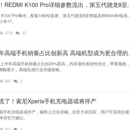
！REDMI K100 Pro详细参数流出，第五代骁龙8至
坐镇‌
I K100 Pro曝光，配备185Hz直屏、第五代骁龙8至尊版及8580mAh电池
小米17。

1719

12
年高端手机销量占比创新高 高端机型成为更合理的
6年上半年高端手机销量占比创29%新高，内存涨价推动性价比，苹果领跑
O增幅最大，高端化成行业关键策略。

497

2
慌了！索尼Xperia手机充电器或将停产
能手机充电器或停产，爆料人过往准确，但官方未回应，用户可选用合规
终待官方确认。

357

1