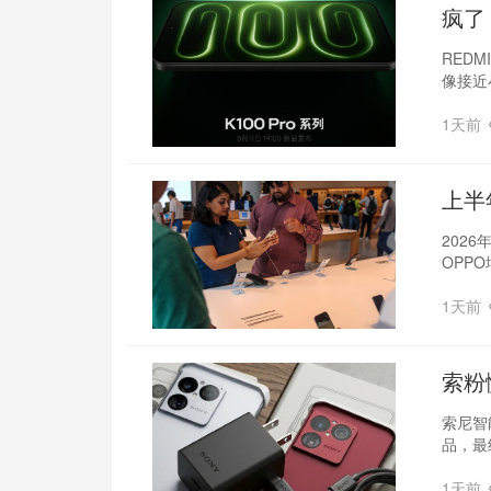
疯了
系列
REDM
像接近
1天前
上半
择
202
OPP
1天前
索粉
索尼智
品，最
1天前