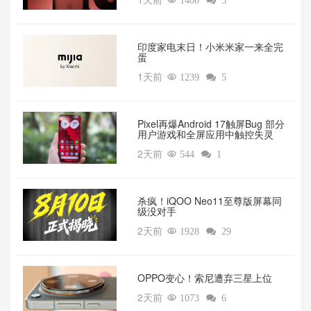

1400

5
印度家电末日！小米米家一来全完
蛋
1天前

1239

5
Pixel再爆Android 17触屏Bug 部分
用户游戏和全屏应用中触控失灵
2天前

544

1
杀疯！iQOO Neo11至尊版屏幕同
级没对手
2天前

1928

29
OPPO变心！索尼遭弃三星上位‌
2天前

1073

6