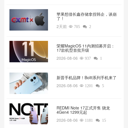
苹果想借长鑫存储拿捏韩企，谈崩
了！
2天前

705

2
荣耀MagicOS 11内测招募开启：
17款机型首批升级
2026-08-06

937

1
新晋手机品牌！Boltt系列手机来了
2026-08-06

1201

5
REDMI Note 17正式开售 骁龙
4Gen4 1299元起
2026-08-06

1181

15