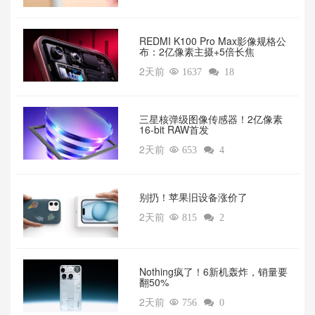
REDMI K100 Pro Max影像规格公
布：2亿像素主摄+5倍长焦
2天前

1637

18
三星核弹级图像传感器！2亿像素
16-bit RAW首发
2天前

653

4
别扔！苹果旧设备涨价了‌
2天前

815

2
‌Nothing疯了！6新机轰炸，销量要
翻50%‌
2天前

756

0