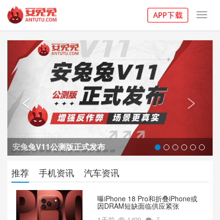
Toggl
navig
Previous
Next


安兔兔V11公测版正式发布
推荐
手机资讯
汽车资讯
曝iPhone 18 Pro和折叠iPhone或
因DRAM短缺面临供应紧张
1天前