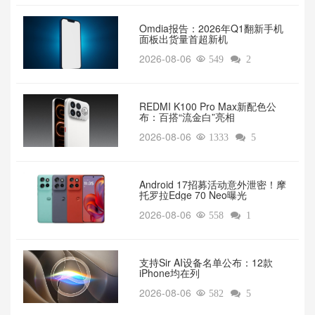
Omdia报告：2026年Q1翻新手机
面板出货量首超新机
2026-08-06

549

2
REDMI K100 Pro Max新配色公
布：百搭“流金白”亮相
2026-08-06

1333

5
Android 17招募活动意外泄密！摩
托罗拉Edge 70 Neo曝光
2026-08-06

558

1
支持Sir AI设备名单公布：12款
iPhone均在列
2026-08-06

582

5