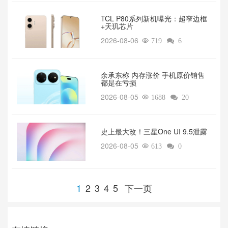
TCL P80系列新机曝光：超窄边框
+天玑芯片
2026-08-06

719

6
余承东称 内存涨价 手机原价销售
都是在亏损
2026-08-05

1688

20
‌史上最大改！三星One UI 9.5泄露
2026-08-05

613

0
1
2
3
4
5
下一页