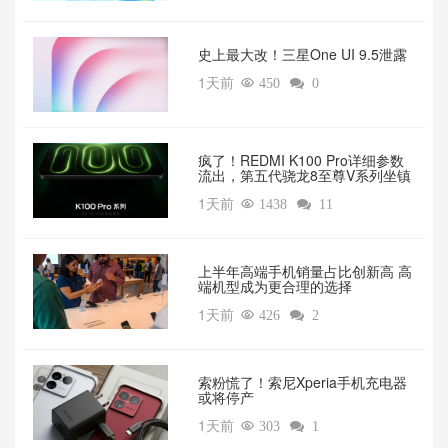
‌史上最大改！三星One UI 9.5泄露
1天前

450

0
疯了！REDMI K100 Pro详细参数
流出，第五代骁龙8至尊V系列坐镇‌
1天前

1438

11
上半年高端手机销量占比创新高 高
端机型成为更合理的选择
1天前

426

2
索粉慌了！索尼Xperia手机充电器
或将停产
1天前

303

1