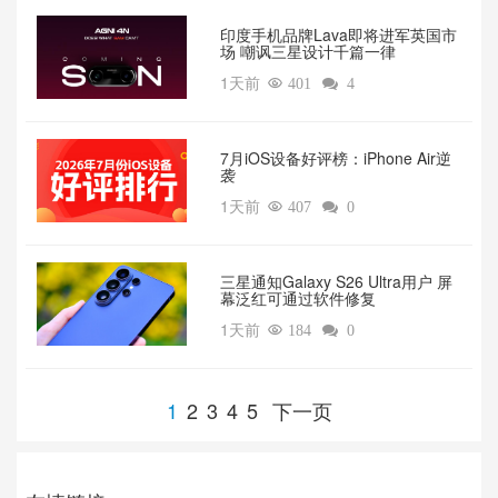
印度手机品牌Lava即将进军英国市
场 嘲讽三星设计千篇一律
1天前

401

4
7月iOS设备好评榜：iPhone Air逆
袭
1天前

407

0
三星通知Galaxy S26 Ultra用户 屏
幕泛红可通过软件修复
1天前

184

0
1
2
3
4
5
下一页