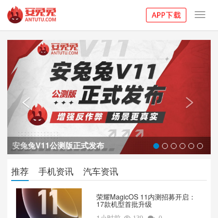
Toggl
navig
Previous
Next


安兔兔V11公测版正式发布
推荐
手机资讯
汽车资讯
荣耀MagicOS 11内测招募开启：
17款机型首批升级
1小时前