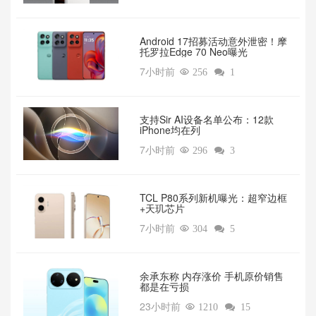
Android 17招募活动意外泄密！摩
托罗拉Edge 70 Neo曝光
7小时前

256

1
支持Sir AI设备名单公布：12款
iPhone均在列
7小时前

296

3
TCL P80系列新机曝光：超窄边框
+天玑芯片
7小时前

304

5
余承东称 内存涨价 手机原价销售
都是在亏损
23小时前

1210

15