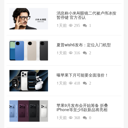
消息称小米AI眼镜二代被卢伟冰按
暂停键 官方否认
1天前

295

1
夏普wish6发布：定位入门机型
1天前

316

2
曝苹果下月可能要全面涨价！
1天前

418

2
苹果9月发布会开始筹备 折叠
iPhone等至少5款新品将亮相
1天前

368

0