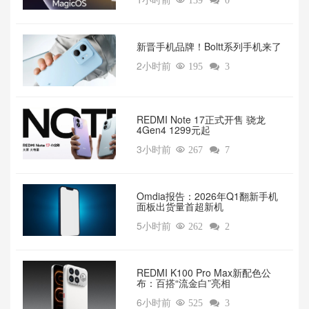

139

0
新晋手机品牌！Boltt系列手机来了
2小时前

195

3
REDMI Note 17正式开售 骁龙
4Gen4 1299元起
3小时前

267

7
Omdia报告：2026年Q1翻新手机
面板出货量首超新机
5小时前

262

2
REDMI K100 Pro Max新配色公
布：百搭“流金白”亮相
6小时前

525

3