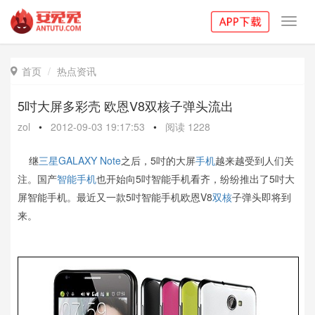
Toggl
navig
首页
热点资讯

5吋大屏多彩壳 欧恩V8双核子弹头流出
zol
•
2012-09-03 19:17:53
•
阅读
1228
继
三星
GALAXY Note
之后，5吋的大屏
手机
越来越受到人们关
注。国产
智能手机
也开始向5吋智能手机看齐，纷纷推出了5吋大
屏智能手机。最近又一款5吋智能手机欧恩V8
双核
子弹头即将到
来。