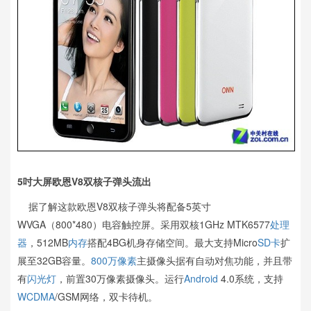
5吋大屏欧恩V8双核子弹头流出
据了解这款欧恩V8双核子弹头将配备5英寸
WVGA（800*480）电容触控屏。采用双核1GHz MTK6577
处理
器
，512MB
内存
搭配4BG机身存储空间。最大支持Micro
SD卡
扩
展至32GB容量。
800万像素
主摄像头据有自动对焦功能，并且带
有
闪光灯
，前置30万像素摄像头。运行
Android
4.0系统，支持
WCDMA
/GSM网络，双卡待机。