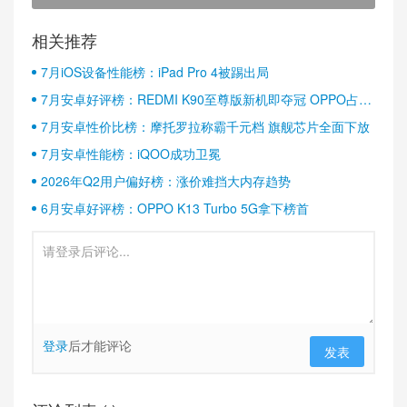
相关推荐
7月iOS设备性能榜：iPad Pro 4被踢出局
7月安卓好评榜：REDMI K90至尊版新机即夺冠 OPPO占据
半壁江山
7月安卓性价比榜：摩托罗拉称霸千元档 旗舰芯片全面下放
7月安卓性能榜：iQOO成功卫冕
2026年Q2用户偏好榜：涨价难挡大内存趋势
6月安卓好评榜：OPPO K13 Turbo 5G拿下榜首
登录
后才能评论
发表