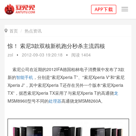
Toggl
navig
首页
热点资讯

惊！ 索尼3款双核新机跑分秒杀主流四核
zol
•
2012-09-03 19:20:18
•
阅读
1404
索尼公司在近期的2012IFA德国柏林电子消费展中发布了3款
新的
智能手机
，分别是“索尼Xperia T”、“索尼Xperia V”和“索尼
Xperia J”，其中索尼Xperia T还存在另外一个版本“索尼Xperia
TX”，据悉索尼Xperia TX采用了与索尼Xperia T的高通骁
龙
MSM8960型号不同的
处理器
高通骁龙MSM8260A。