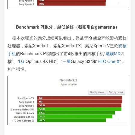
Benchmark Pi跑分，越低越好（截图引自gsmarena）
据本次曝光的跑分成绩可以看出，得益于Krait金环蛇架构双核
处理器，索尼Xperia T、索尼Xperia TX、索尼Xperia V三款
双核
手机
的Benchmark Pi都超出了前4款推出的四核手机“
魅族MX
四
核”、“
LG
Optimus 4X HD”、“
三星
Galaxy S3”和“
HTC One X
”，
相当强悍。