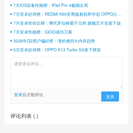
7月iOS设备性能榜：iPad Pro 4被踢出局
7月安卓好评榜：REDMI K90至尊版新机即夺冠 OPPO占据
半壁江山
7月安卓性价比榜：摩托罗拉称霸千元档 旗舰芯片全面下放
7月安卓性能榜：iQOO成功卫冕
2026年Q2用户偏好榜：涨价难挡大内存趋势
6月安卓好评榜：OPPO K13 Turbo 5G拿下榜首
登录
后才能评论
发表
评论列表 (
)