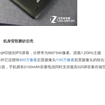
机身背部磨砂后壳
HD级别IPS屏幕，分辨率为960*540像素。搭载1.2GHz主频
另外它还拥有
800万像素
后置摄像头/
100万像素
前置摄像头的组合
面，手机拥有2100mAh容量电池同时支持最高32GB容量存储