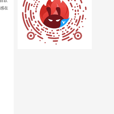
首款
感在