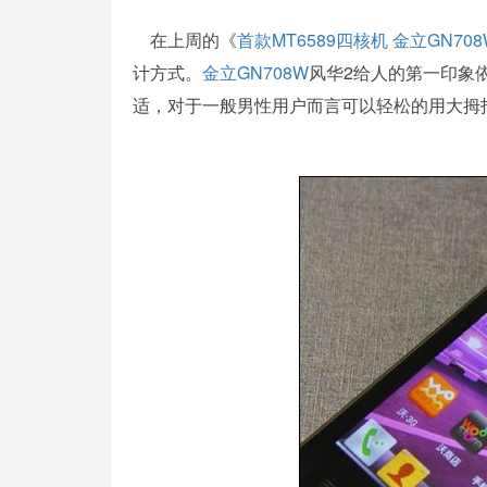
在上周的《
首款MT6589四核机 金立GN70
计方式。
金立
GN708W
风华2给人的第一印象
适，对于一般男性用户而言可以轻松的用大拇