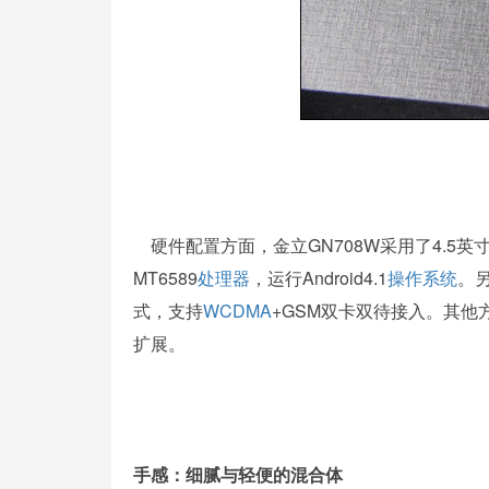
硬件配置方面，金立GN708W采用了4.5英寸q
MT6589
处理器
，运行Android4.1
操作系统
。
式，支持
WCDMA
+GSM双卡双待接入。其他方
扩展。
手感：细腻与轻便的混合体