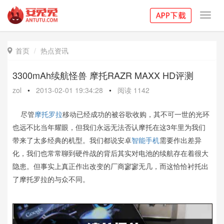
Toggl
navig
首页
热点资讯

3300mAh续航怪兽 摩托RAZR MAXX HD评测
zol
•
2013-02-01 19:34:28
•
阅读
1142
尽管
摩托罗拉
移动已经成功的被谷歌收购，其不可一世的光环
也远不比当年耀眼，但我们永远无法否认摩托在这3年里为我们
带来了太多经典的机型。我们都说安卓
智能手机
需要作出差异
化，我们也常常聊到硬件战的背后其实对电池的续航存在着很大
隐患。但事实上真正作出改变的厂商寥寥无几，而这恰恰衬托出
了摩托罗拉的与众不同。