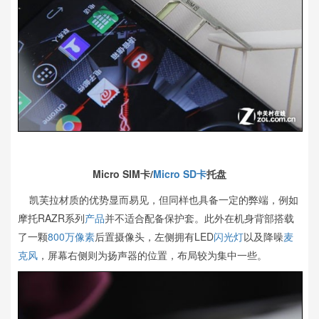
Micro SIM卡/
Micro SD卡
托盘
凯芙拉材质的优势显而易见，但同样也具备一定的弊端，例如
摩托RAZR系列
产品
并不适合配备保护套。此外在机身背部搭载
了一颗
800万像素
后置摄像头，左侧拥有LED
闪光灯
以及降噪
麦
克风
，屏幕右侧则为扬声器的位置，布局较为集中一些。