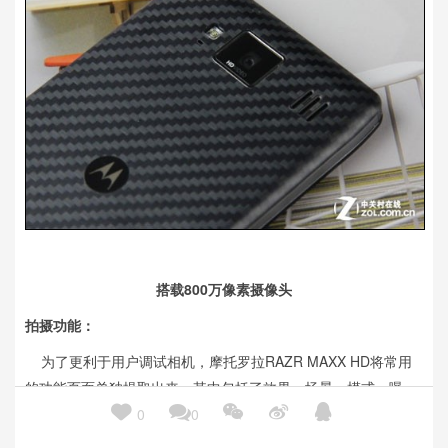
搭载800万像素摄像头
拍摄功能：
为了更利于用户调试相机，摩托罗拉RAZR MAXX HD将常用
的功能页面单独提取出来，其中包括了效果、场景、模式、曝





光、闪光灯的设置，另外一点需要注意的是，我们无法任意切换
0
0
拍摄样张的尺寸，而是可以在800万像素与600万像素之间切换，