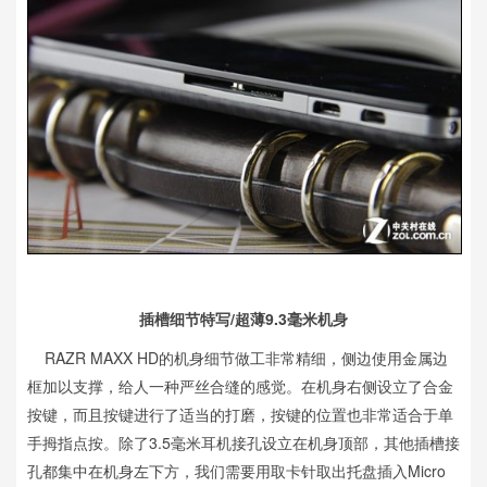
插槽细节特写/超薄9.3毫米机身
RAZR MAXX HD的机身细节做工非常精细，侧边使用金属边
框加以支撑，给人一种严丝合缝的感觉。在机身右侧设立了合金
按键，而且按键进行了适当的打磨，按键的位置也非常适合于单
手拇指点按。除了3.5毫米耳机接孔设立在机身顶部，其他插槽接
孔都集中在机身左下方，我们需要用取卡针取出托盘插入Micro