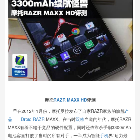
摩托
RAZR MAXX HD
评测
早在2012年1月份，摩托罗拉发布了自家RAZR家族的旗舰
产
品
——
Droid RAZR
MAXX。在当时
双核
当道的年代，摩托RAZR
MAXX有着不输于竞品的硬件配置，同时还依靠杀手锏3300mAh
电池容量打败了当时的所有对手，一举成为智能
手机
界“耐力最