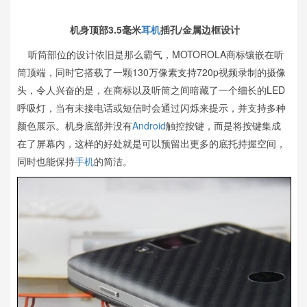
机身顶部3.5毫米
耳机
插孔/金属边框设计
听筒部位的设计依旧是那么霸气，MOTOROLA商标镶嵌在听
筒顶端，同时它搭载了一颗130万像素支持720p视频录制的摄像
头，令人兴奋的是，在商标以及听筒之间暗藏了一个细长的LED
呼吸灯，当有未接电话或短信时会通过闪烁来提示，并支持多种
颜色展示。机身底部并没有
Android
触控按键，而是将按键集成
在了屏幕内，这样的好处就是可以预留出更多的底托持握空间，
同时也能保持
手机
的简洁。