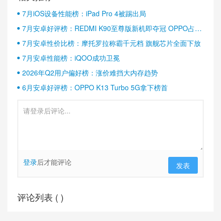
7月iOS设备性能榜：iPad Pro 4被踢出局
7月安卓好评榜：REDMI K90至尊版新机即夺冠 OPPO占据
半壁江山
7月安卓性价比榜：摩托罗拉称霸千元档 旗舰芯片全面下放
7月安卓性能榜：iQOO成功卫冕
2026年Q2用户偏好榜：涨价难挡大内存趋势
6月安卓好评榜：OPPO K13 Turbo 5G拿下榜首
登录
后才能评论
发表
评论列表 (
)