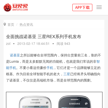
Toggl
navig
首页
热点资讯

全面挑战诺基亚 三星REX系列手机发布
zol
•
2013-02-17 18:44:51
•
阅读
943
诺基亚
之所以能够在全球范围内，保持出货量前三名，靠的不
是Lumia，而是太多默默无闻的功能机，也就是我们常说的非
智
能手机
。不要小看这些廉价
手机
，它们才是一个品牌能够立足的
根基。作为目前全球智能手机的老大，
三星
已经将矛头明确指向
了诺基亚，不仅仅是高端机市场，而是全球范围内的围剿。