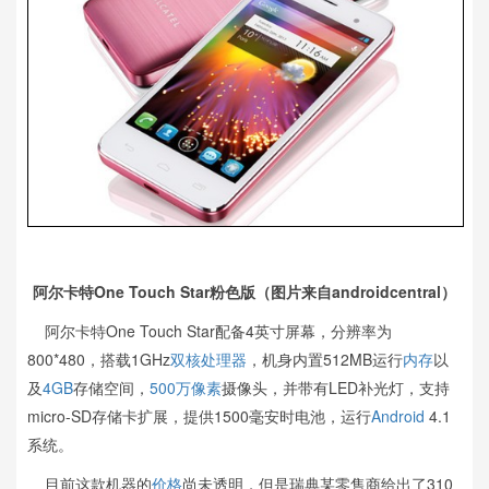
阿尔卡特One Touch Star粉色版（图片来自androidcentral）
阿尔卡特One Touch Star配备4英寸屏幕，分辨率为
800*480，搭载1GHz
双核
处理器
，机身内置512MB运行
内存
以
及
4GB
存储空间，
500万像素
摄像头，并带有LED补光灯，支持
micro-SD存储卡扩展，提供1500毫安时电池，运行
Android
4.1
系统。
目前这款机器的
价格
尚未透明，但是瑞典某零售商给出了310