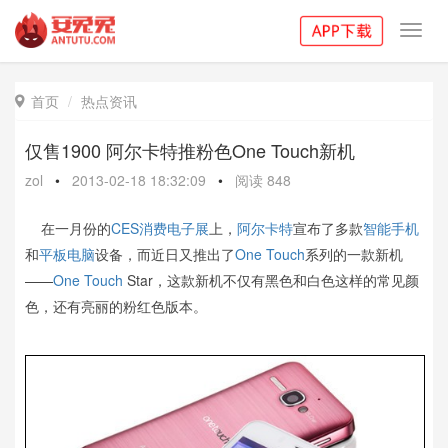
Toggl
navig
首页
热点资讯

仅售1900 阿尔卡特推粉色One Touch新机
zol
•
2013-02-18 18:32:09
•
阅读
848
在一月份的
CES
消费电子展
上，
阿尔卡特
宣布了多款
智能手机
和
平板电脑
设备，而近日又推出了
One Touch
系列的一款新机
——
One Touch
Star，这款新机不仅有黑色和白色这样的常见颜
色，还有亮丽的粉红色版本。