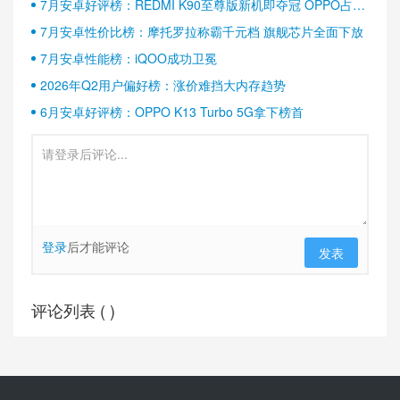
7月安卓好评榜：REDMI K90至尊版新机即夺冠 OPPO占据
半壁江山
7月安卓性价比榜：摩托罗拉称霸千元档 旗舰芯片全面下放
7月安卓性能榜：iQOO成功卫冕
2026年Q2用户偏好榜：涨价难挡大内存趋势
6月安卓好评榜：OPPO K13 Turbo 5G拿下榜首
登录
后才能评论
发表
评论列表 (
)