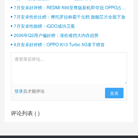
7月安卓好评榜：REDMI K90至尊版新机即夺冠 OPPO占据
半壁江山
7月安卓性价比榜：摩托罗拉称霸千元档 旗舰芯片全面下放
7月安卓性能榜：iQOO成功卫冕
2026年Q2用户偏好榜：涨价难挡大内存趋势
6月安卓好评榜：OPPO K13 Turbo 5G拿下榜首
登录
后才能评论
发表
评论列表 (
)