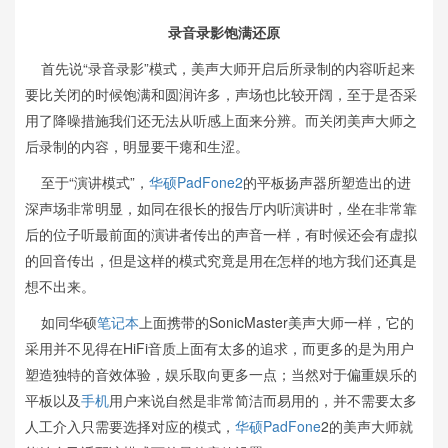
录音录影饱满还原
首先说“录音录影”模式，美声大师开启后所录制的内容听起来
要比关闭的时候饱满和圆润许多，声场也比较开阔，至于是否采
用了降噪措施我们还无法从听感上面来分辨。而关闭美声大师之
后录制的内容，明显要干瘪和生涩。
至于“演讲模式”，
华硕PadFone2
的平板扬声器所塑造出的进
深声场非常明显，如同在很长的报告厅内听演讲时，坐在非常靠
后的位子听最前面的演讲者传出的声音一样，有时候还会有虚拟
的回音传出，但是这样的模式究竟是用在怎样的地方我们还真是
想不出来。
如同华硕
笔记本
上面携带的SonicMaster美声大师一样，它的
采用并不见得在HiFi音质上面有太多的追求，而更多的是为用户
塑造独特的音效体验，娱乐取向更多一点；当然对于偏重娱乐的
平板以及
手机
用户来说自然是非常简洁而易用的，并不需要太多
人工介入只需要选择对应的模式，
华硕PadFone
2的美声大师就