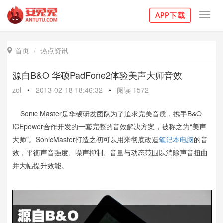
Toggl
navig
首页
热点资讯

源自B&O 华硕PadFone2体验美声大师音效
zol
•
2013-02-18 18:46:32
•
阅读
1572
Sonic Master是华硕研发团队为了追求完美音质，携手B&O
ICEpower合作开发的一套完整的音效解决方案，被称之为“美声
大师”。SonicMaster打造之初可以用来彻底改造
笔记本电脑
的音
效，平衡声音强度、噪声抑制、音量与动态范围以消除声音扭曲
并大幅提升效能。