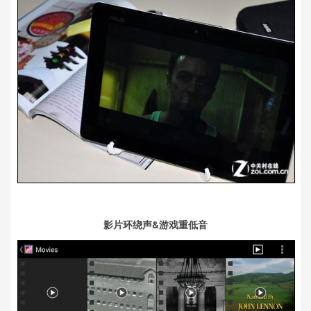
影片环绕声&游戏重低音