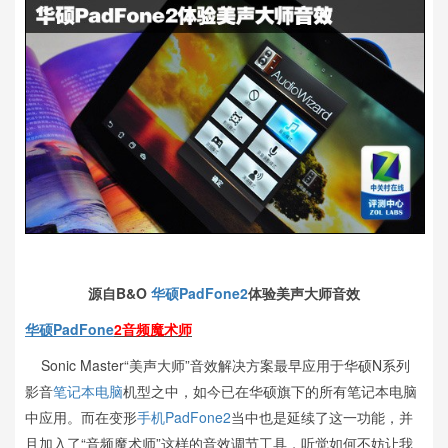
源自B&O
华硕PadFone2
体验美声大师音效
华硕PadFone
2音频魔术师
Sonic Master“美声大师”音效解决方案最早应用于华硕N系列
影音
笔记本
电脑
机型之中，如今已在华硕旗下的所有笔记本电脑
中应用。而在变形
手机
PadFone2
当中也是延续了这一功能，并
且加入了“音频魔术师”这样的音效调节工具，听觉如何不妨让我