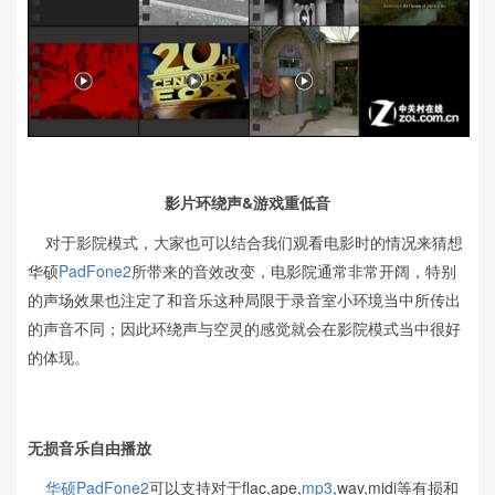
影片环绕声&游戏重低音
对于影院模式，大家也可以结合我们观看电影时的情况来猜想
华硕
PadFone2
所带来的音效改变，电影院通常非常开阔，特别
的声场效果也注定了和音乐这种局限于录音室小环境当中所传出
的声音不同；因此环绕声与空灵的感觉就会在影院模式当中很好
的体现。
无损音乐自由播放
华硕PadFone2
可以支持对于flac,ape,
mp3
,wav,midi等有损和