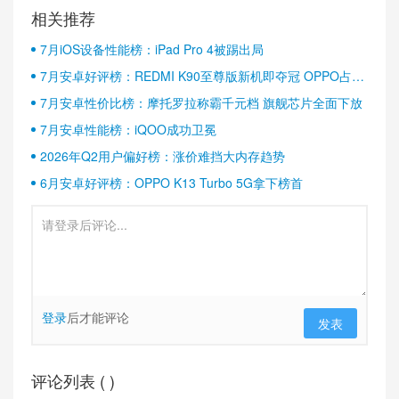
相关推荐
7月iOS设备性能榜：iPad Pro 4被踢出局
7月安卓好评榜：REDMI K90至尊版新机即夺冠 OPPO占据
半壁江山
7月安卓性价比榜：摩托罗拉称霸千元档 旗舰芯片全面下放
7月安卓性能榜：iQOO成功卫冕
2026年Q2用户偏好榜：涨价难挡大内存趋势
6月安卓好评榜：OPPO K13 Turbo 5G拿下榜首
登录
后才能评论
发表
评论列表 (
)