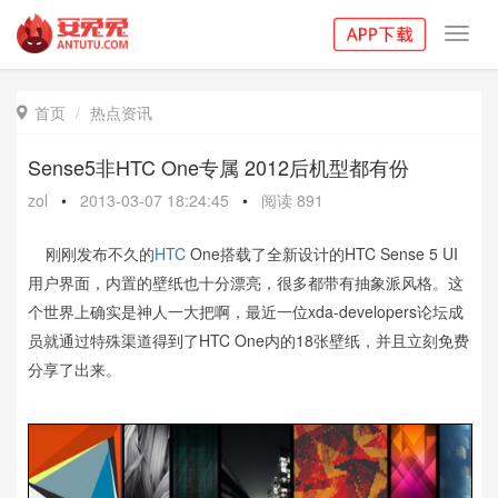
Toggl
navig
首页
热点资讯

Sense5非HTC One专属 2012后机型都有份
zol
•
2013-03-07 18:24:45
•
阅读
891
刚刚发布不久的
HTC
One搭载了全新设计的HTC Sense 5 UI
用户界面，内置的壁纸也十分漂亮，很多都带有抽象派风格。这
个世界上确实是神人一大把啊，最近一位xda-developers论坛成
员就通过特殊渠道得到了HTC One内的18张壁纸，并且立刻免费
分享了出来。