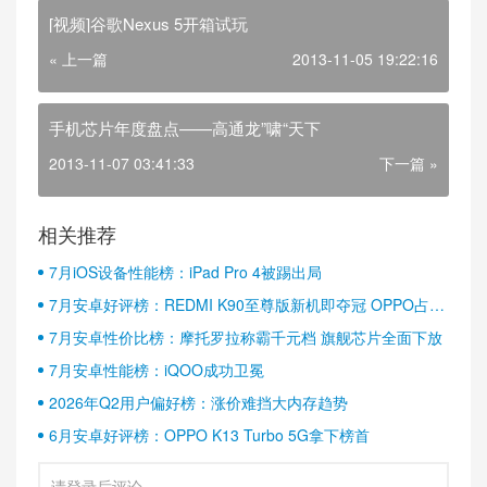
[视频]谷歌Nexus 5开箱试玩
« 上一篇
2013-11-05 19:22:16
手机芯片年度盘点——高通龙”啸“天下
2013-11-07 03:41:33
下一篇 »
相关推荐
7月iOS设备性能榜：iPad Pro 4被踢出局
7月安卓好评榜：REDMI K90至尊版新机即夺冠 OPPO占据
半壁江山
7月安卓性价比榜：摩托罗拉称霸千元档 旗舰芯片全面下放
7月安卓性能榜：iQOO成功卫冕
2026年Q2用户偏好榜：涨价难挡大内存趋势
6月安卓好评榜：OPPO K13 Turbo 5G拿下榜首