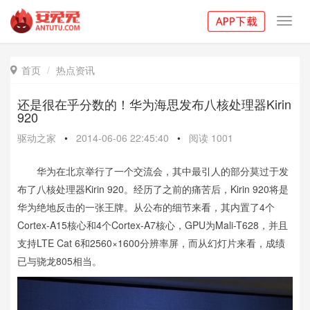
Toggl
navig
首页
热点资讯

还是很在乎分数的！华为海思发布八核处理器Kirin
920
驱动之家
•
2014-06-06 22:45:40
•
阅读
1001
华为在北京举行了一个交流会，其中最引人的部分莫过于发
布了八核处理器Kirin 920。经历了之前的痛苦后，Kirin 920将是
华为绝地反击的一张王牌。从公布的细节来看，其内置了4个
Cortex-A15核心和4个Cortex-A7核心，GPU为Mali-T628，并且
支持LTE Cat 6和2560×1600分辨率屏，而从幻灯片来看，成绩
已与骁龙805相当。