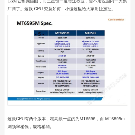
LG对它频抛媚眼，而三星也一度暗送秋波，更不用说国内一大票
厂商了。这款 CPU 究竟如何，小编这里给大家掰扯掰扯。
这款CPU有两个版本，稍高频一点的为MT6595，而 MT6595m
则频率稍低，规格稍弱。