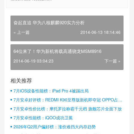
奋起直追 华为八核麒麟920实力分析
« 上一篇
2014-06-13 18:14:46
64位来了！华为新机将载高通骁龙MSM8916
2014-06-19 03:04:23
下一篇 »
相关推荐
7月iOS设备性能榜：iPad Pro 4被踢出局
7月安卓好评榜：REDMI K90至尊版新机即夺冠 OPPO占据
半壁江山
7月安卓性价比榜：摩托罗拉称霸千元档 旗舰芯片全面下放
7月安卓性能榜：iQOO成功卫冕
2026年Q2用户偏好榜：涨价难挡大内存趋势