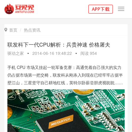
Toggl
navig
首页
热点资讯

联发科下一代CPU解析：兵贵神速 价格屠夫
驱动之家
•
2014-06-16 19:48:22
•
阅读
954
手机 CPU 市场又挂起一轮军备竞赛：高通凭着自己强大的实力
仍占据市场第一把交椅，联发科从刚杀入到现在已经牢牢占据半
壁江山，三星坚守自己耕地红线，英特尔卧薪尝胆虎视眈眈……