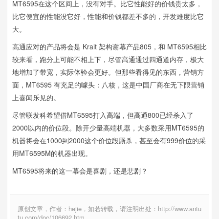
MT6595在这个区间上，没有对手。比它性能好的价钱贵太多，
比它便宜的性能没它好，性能和价钱都差不多的，开发难度比它
大。
高通应对的产品将会是 Krait 架构谢幕产品805，和 MT6595相比
较来看，跑分上可能不相上下，尽管高通通过四通道内存，极大
地增加了带宽，实际体验会更好。但那些看得见的东西，营销方
面，MT6595 有充足的噱头：八核，这是中国厂商在无下限营销
上喜闻乐见的。
尽管联发科希望借MT6595打入高端，但高通800已经杀入了
2000以内的价位段。除开少量高端机器，大多数采用MT6595的
机器将会在1000到2000这个价位段厮杀，甚至会有999价位的采
用MT6595M的机器出现。
MT6595将来的这一幕会是喜剧，还是悲剧？
原创文章，作者：hejie，如若转载，请注明出处：http://www.antu
tu.com/doc/106692.htm