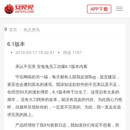
Toggl
navig
首页
热点资讯

6.1版本
•
2016-03-17 18:42:41
•
阅读
1107
承认不完美 安兔兔员工自爆6.1版本内幕
守在网络的另一端，每天都有人跟我反馈Bug，提交建议，
甚至也会遭到莫名的谩骂。我深知这款软件的不完美以及不足，
在经历50天的漫长博弈，6.1版本终于出生了。这背后有太多的
艰辛， 没有大刀阔斧的改革，就没有流血的代价。为此我心力憔
悴，但最终呈现给你的，一定是不完美的。为此，我一直走在追
求完美的路上。
产品经理给了我3句更新日志，我知道你们肯定不想看，所