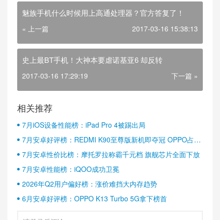
魅族手机什么时候用上高通处理器？官方答复了！
« 上一篇
2017-03-16 15:38:13
史上最BT手机！大神本要虐诺基亚6 却反转
2017-03-16 17:29:19
下一篇 »
相关推荐
7月iOS设备性能榜：iPad Pro 4被踢出局
7月安卓好评榜：REDMI K90至尊版新机即夺冠 OPPO占据
半壁江山
7月安卓性价比榜：摩托罗拉称霸千元档 旗舰芯片全面下放
7月安卓性能榜：iQOO成功卫冕
2026年Q2用户偏好榜：涨价难挡大内存趋势
6月安卓好评榜：OPPO K13 Turbo 5G拿下榜首