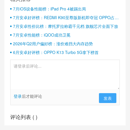
7月iOS设备性能榜：iPad Pro 4被踢出局
7月安卓好评榜：REDMI K90至尊版新机即夺冠 OPPO占据
半壁江山
7月安卓性价比榜：摩托罗拉称霸千元档 旗舰芯片全面下放
7月安卓性能榜：iQOO成功卫冕
2026年Q2用户偏好榜：涨价难挡大内存趋势
6月安卓好评榜：OPPO K13 Turbo 5G拿下榜首
登录
后才能评论
发表
评论列表 (
)