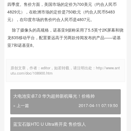
四季度。售价方面，美国市场的定价为700美元（约合人民币
4829元），在欧洲市场的定价是750欧元（约合人民币5483
元），在印度市场的售价约合人民币是4807元。
除了摄像头的高规格，诺基亚9据称采用了5.5英寸2K屏幕和骁
龙835移动平台，配置要远高于另两款传闻发布的产品——诺基
亚7和诺基亚8。
原创文章，作者：editor，如若转载，请注明出处：http://www.ant
utu.com/doc/108900.htm
大电池安卓7.0 华为超帅新机曝光！价格帅
« 上一篇
2017-04-11 07:19:50
蓝宝石版HTC U Ultra将开卖 售价惊人