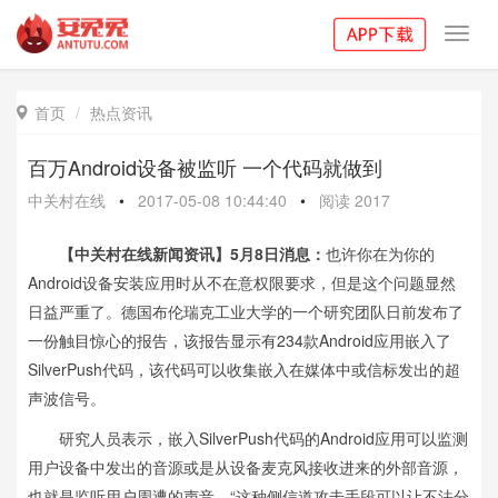
Toggl
navig
首页
热点资讯

百万Android设备被监听 一个代码就做到
中关村在线
•
2017-05-08 10:44:40
•
阅读
2017
【中关村在线新闻资讯】5月8日消息：
也许你在为你的
Android设备安装应用时从不在意权限要求，但是这个问题显然
日益严重了。德国布伦瑞克工业大学的一个研究团队日前发布了
一份触目惊心的报告，该报告显示有234款Android应用嵌入了
SilverPush代码，该代码可以收集嵌入在媒体中或信标发出的超
声波信号。
研究人员表示，嵌入SilverPush代码的Android应用可以监测
用户设备中发出的音源或是从设备麦克风接收进来的外部音源，
也就是监听用户周遭的声音。“这种侧信道攻击手段可以让不法分