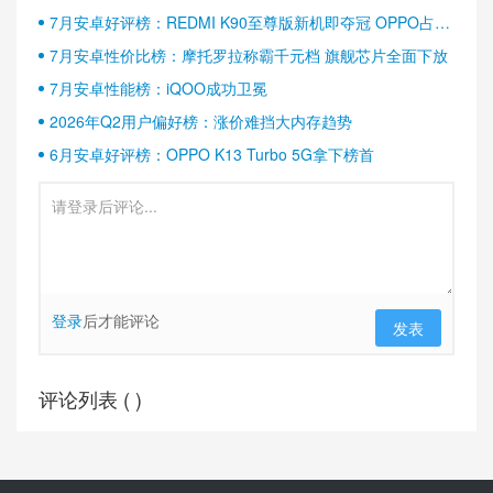
7月安卓好评榜：REDMI K90至尊版新机即夺冠 OPPO占据
半壁江山
7月安卓性价比榜：摩托罗拉称霸千元档 旗舰芯片全面下放
7月安卓性能榜：iQOO成功卫冕
2026年Q2用户偏好榜：涨价难挡大内存趋势
6月安卓好评榜：OPPO K13 Turbo 5G拿下榜首
登录
后才能评论
发表
评论列表 (
)