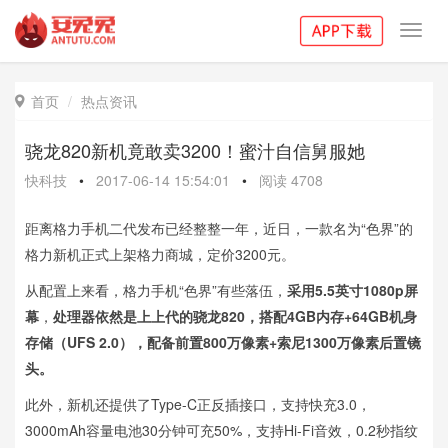
Toggl
navig
首页
热点资讯

骁龙820新机竟敢卖3200！蜜汁自信舅服她
快科技
•
2017-06-14 15:54:01
•
阅读
4708
距离格力手机二代发布已经整整一年，近日，一款名为“色界”的
格力新机正式上架格力商城，定价3200元。
从配置上来看，格力手机“色界”有些落伍，
采用5.5英寸1080p屏
幕
，
处理器依然是上上代的骁龙820，搭配4GB内存+64GB机身
存储（UFS 2.0），配备前置800万像素+索尼1300万像素后置镜
头。
此外，新机还提供了Type-C正反插接口，支持快充3.0，
3000mAh容量电池30分钟可充50%，支持Hi-Fi音效，0.2秒指纹