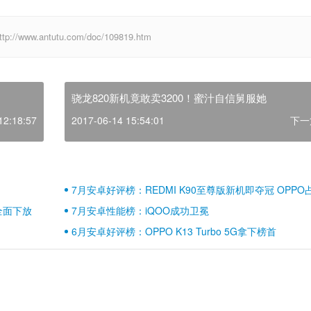
w.antutu.com/doc/109819.htm
骁龙820新机竟敢卖3200！蜜汁自信舅服她
12:18:57
2017-06-14 15:54:01
下一
7月安卓好评榜：REDMI K90至尊版新机即夺冠 OPPO
壁江山
全面下放
7月安卓性能榜：iQOO成功卫冕
6月安卓好评榜：OPPO K13 Turbo 5G拿下榜首