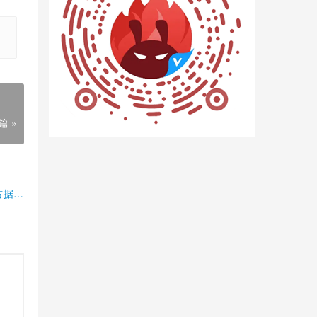
篇 »
占据半