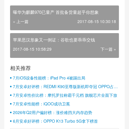
曝华为麒麟970已量产 首批备货量超乎你想象
« 上一篇
2017-08-15 10:30:18
苹果恶汉形象又一例证：谷歌也要乖乖交钱
2017-08-15 10:58:29
下一篇 »
相关推荐
7月iOS设备性能榜：iPad Pro 4被踢出局
7月安卓好评榜：REDMI K90至尊版新机即夺冠 OPPO占据
半壁江山
7月安卓性价比榜：摩托罗拉称霸千元档 旗舰芯片全面下放
7月安卓性能榜：iQOO成功卫冕
2026年Q2用户偏好榜：涨价难挡大内存趋势
6月安卓好评榜：OPPO K13 Turbo 5G拿下榜首