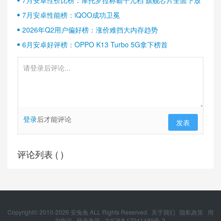
7月安卓性价比榜：摩托罗拉称霸千元档 旗舰芯片全面下放
7月安卓性能榜：iQOO成功卫冕
2026年Q2用户偏好榜：涨价难挡大内存趋势
6月安卓好评榜：OPPO K13 Turbo 5G拿下榜首
登录
后才能评论
发表
评论列表 (
)
Copyright© 2010-
2026
安兔兔 ALL Rights Reserved.
关于我们
隐私政策
用
户协议
登录政策
京ICP备17041489号-2