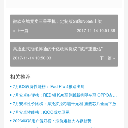
微软商城竟卖三星手机：定制版S8和Note8上架
« 上一篇
2017-11-14 10:51:38
高通正式拒绝博通的千亿收购提议 "被严重低估"
2017-11-14 10:56:03
下一篇 »
相关推荐
7月iOS设备性能榜：iPad Pro 4被踢出局
7月安卓好评榜：REDMI K90至尊版新机即夺冠 OPPO占据
半壁江山
7月安卓性价比榜：摩托罗拉称霸千元档 旗舰芯片全面下放
7月安卓性能榜：iQOO成功卫冕
2026年Q2用户偏好榜：涨价难挡大内存趋势