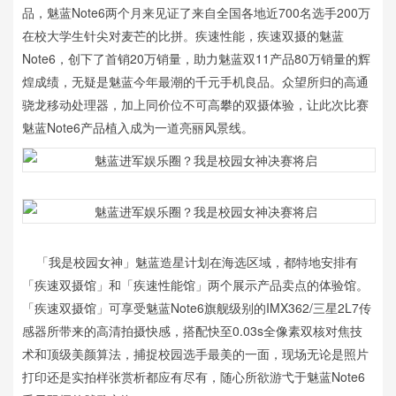
品，魅蓝Note6两个月来见证了来自全国各地近700名选手200万
在校大学生针尖对麦芒的比拼。疾速性能，疾速双摄的魅蓝
Note6，创下了首销20万销量，助力魅蓝双11产品80万销量的辉
煌成绩，无疑是魅蓝今年最潮的千元手机良品。众望所归的高通
骁龙移动处理器，加上同价位不可高攀的双摄体验，让此次比赛
魅蓝Note6产品植入成为一道亮丽风景线。
「我是校园女神」魅蓝造星计划在海选区域，都特地安排有
「疾速双摄馆」和「疾速性能馆」两个展示产品卖点的体验馆。
「疾速双摄馆」可享受魅蓝Note6旗舰级别的IMX362/三星2L7传
感器所带来的高清拍摄快感，搭配快至0.03s全像素双核对焦技
术和顶级美颜算法，捕捉校园选手最美的一面，现场无论是照片
打印还是实拍样张赏析都应有尽有，随心所欲游弋于魅蓝Note6