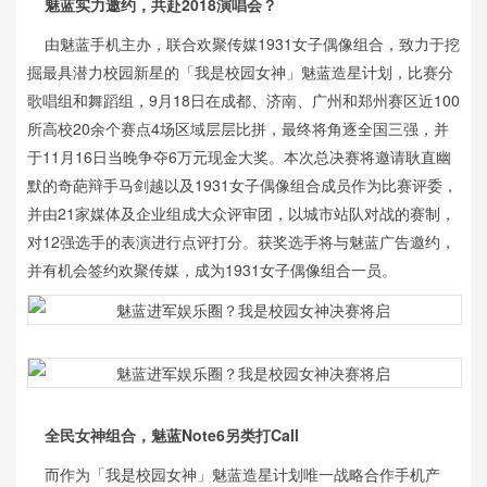
魅蓝实力邀约，共赴2018演唱会？
由魅蓝手机主办，联合欢聚传媒1931女子偶像组合，致力于挖
掘最具潜力校园新星的「我是校园女神」魅蓝造星计划，比赛分
歌唱组和舞蹈组，9月18日在成都、济南、广州和郑州赛区近100
所高校20余个赛点4场区域层层比拼，最终将角逐全国三强，并
于11月16日当晚争夺6万元现金大奖。本次总决赛将邀请耿直幽
默的奇葩辩手马剑越以及1931女子偶像组合成员作为比赛评委，
并由21家媒体及企业组成大众评审团，以城市站队对战的赛制，
对12强选手的表演进行点评打分。获奖选手将与魅蓝广告邀约，
并有机会签约欢聚传媒，成为1931女子偶像组合一员。
全民女神组合，魅蓝Note6另类打Call
而作为「我是校园女神」魅蓝造星计划唯一战略合作手机产