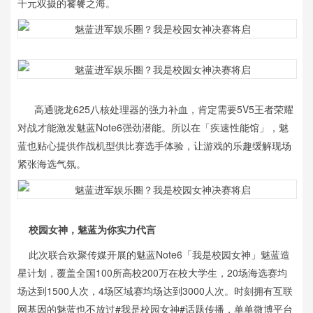
千元双摄的饕餮之海。
高通骁龙625八核处理器的强力补血，肯定需要5V5王者荣耀
对战才能激发魅蓝Note6强劲潜能。所以在「疾速性能馆」，魅
蓝也贴心提供作战机型供比赛选手体验，让游戏的乐趣缓解现场
紧张海选气氛。
校园女神，魅蓝为你实力代言
此次联合欢聚传媒开展的魅蓝Note6「我是校园女神」魅蓝造
星计划，覆盖全国100所高校200万在校大学生，20场海选赛均
场达到1500人次，4场区域赛均场达到3000人次。时刻拥有互联
网基因的魅蓝也不放过#我是校园女神#话题传播，单单微博平台