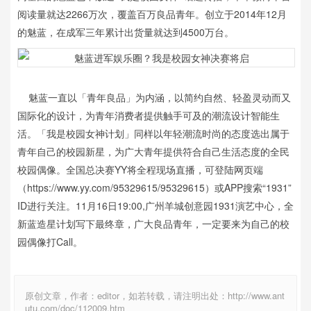
阅读量就达2266万次，覆盖百万良品青年。创立于2014年12月
的魅蓝，在成军三年累计出货量就达到4500万台。
魅蓝一直以「青年良品」为内涵，以简约自然、轻盈灵动而又
国际化的设计，为青年消费者提供触手可及的潮流设计智能生
活。「我是校园女神计划」同样以年轻潮流时尚的态度选出属于
青年自己的校园新星，为广大青年提供符合自己生活态度的全民
校园偶像。全国总决赛YY将全程现场直播，可登陆网页端
（https://www.yy.com/95329615/95329615）或APP搜索“1931”
ID进行关注。11月16日19:00,广州羊城创意园1931演艺中心，全
新蓝造星计划写下最终章，广大良品青年，一定要来为自己的校
园偶像打Call。
原创文章，作者：editor，如若转载，请注明出处：http://www.ant
utu.com/doc/112009.htm