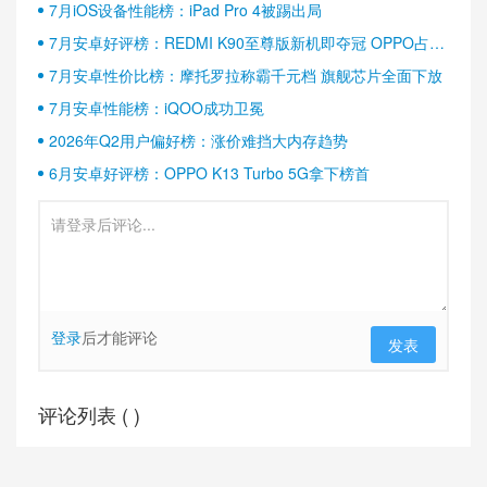
7月iOS设备性能榜：iPad Pro 4被踢出局
7月安卓好评榜：REDMI K90至尊版新机即夺冠 OPPO占据
半壁江山
7月安卓性价比榜：摩托罗拉称霸千元档 旗舰芯片全面下放
7月安卓性能榜：iQOO成功卫冕
2026年Q2用户偏好榜：涨价难挡大内存趋势
6月安卓好评榜：OPPO K13 Turbo 5G拿下榜首
登录
后才能评论
发表
评论列表 (
)