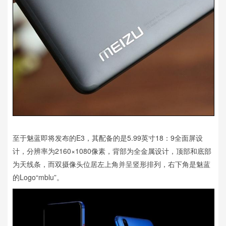
至于魅蓝即将发布的E3，其配备的是5.99英寸18：9全面屏设
计，分辨率为2160×1080像素，背部为全金属设计，顶部和底部
为天线条，而双摄像头位居左上角并呈竖形排列，右下角是魅蓝
的Logo“mblu”。