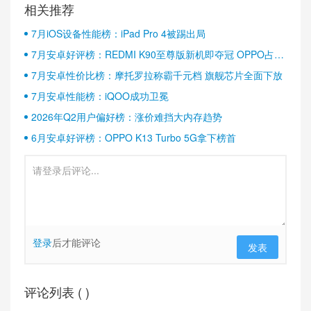
相关推荐
7月iOS设备性能榜：iPad Pro 4被踢出局
7月安卓好评榜：REDMI K90至尊版新机即夺冠 OPPO占据
半壁江山
7月安卓性价比榜：摩托罗拉称霸千元档 旗舰芯片全面下放
7月安卓性能榜：iQOO成功卫冕
2026年Q2用户偏好榜：涨价难挡大内存趋势
6月安卓好评榜：OPPO K13 Turbo 5G拿下榜首
登录
后才能评论
发表
评论列表 (
)