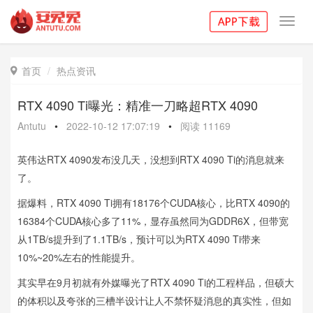
Toggl
navig
首页
热点资讯

RTX 4090 Ti曝光：精准一刀略超RTX 4090
Antutu
•
2022-10-12 17:07:19
•
阅读
11169
英伟达RTX 4090发布没几天，没想到RTX 4090 Ti的消息就来
了。
据爆料，RTX 4090 Ti拥有18176个CUDA核心，比RTX 4090的
16384个CUDA核心多了11%，显存虽然同为GDDR6X，但带宽
从1TB/s提升到了1.1TB/s，预计可以为RTX 4090 Ti带来
10%~20%左右的性能提升。
其实早在9月初就有外媒曝光了RTX 4090 Ti的工程样品，但硕大
的体积以及夸张的三槽半设计让人不禁怀疑消息的真实性，但如