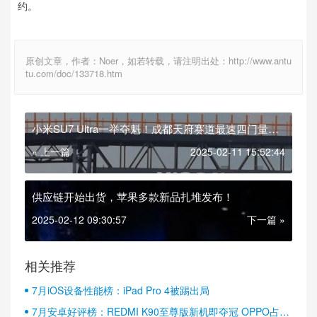
约。
原创文章，作者：Noer，如若转载，请注明出处：http://www.antu
tu.com/doc/133718.htm
小米SU7 Ultra一举夺魁！成都天府赛道最速四门量产
车
« 上一篇
2025-02-11 15:52:44
供应链开始出货，苹果多款新品扎堆发布！
2025-02-12 09:30:57
下一篇 »
相关推荐
7月iOS设备性能榜：iPad Pro 4被踢出局
7月安卓好评榜：REDMI K90至尊版新机即夺冠 OPPO占据