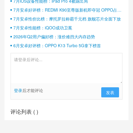
7月iOS设备性能榜：iPad Pro 4被踢出局
7月安卓好评榜：REDMI K90至尊版新机即夺冠 OPPO占据
半壁江山
7月安卓性价比榜：摩托罗拉称霸千元档 旗舰芯片全面下放
7月安卓性能榜：iQOO成功卫冕
2026年Q2用户偏好榜：涨价难挡大内存趋势
6月安卓好评榜：OPPO K13 Turbo 5G拿下榜首
登录
后才能评论
发表
评论列表 (
)